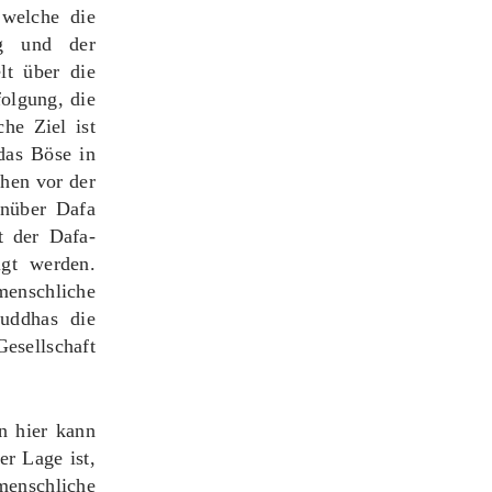
 welche die
ng und der
lt über die
folgung, die
he Ziel ist
 das Böse in
chen vor der
enüber Dafa
t der Dafa-
lgt werden.
menschliche
uddhas die
esellschaft
nn hier kann
er Lage ist,
menschliche