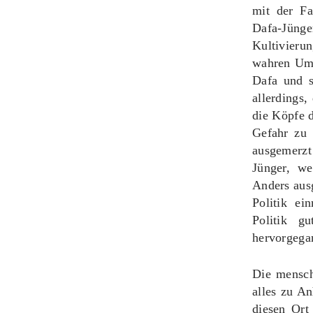
mit der Fa
Dafa-Jüng
Kultivieru
wahren Umst
Dafa und s
allerdings,
die Köpfe d
Gefahr zu 
ausgemerzt
Jünger, we
Anders aus
Politik e
Politik gu
hervorgegan
Die menschl
alles zu An
diesen Ort