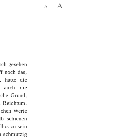
isch gesehen
ff noch das,
, hatte die
i auch die
iche Grund,
d Reichtum.
schen Werte
lb schienen
llos zu sein
an schmutzig