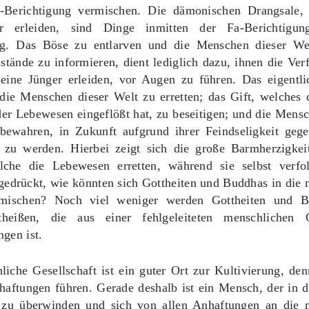
-Berichtigung vermischen. Die dämonischen Drangsale,
er erleiden, sind Dinge inmitten der Fa-Berichtigu
ng. Das Böse zu entlarven und die Menschen dieser We
ände zu informieren, dient lediglich dazu, ihnen die Ver
eine Jünger erleiden, vor Augen zu führen. Das eigentlic
 die Menschen dieser Welt zu erretten; das Gift, welches
er Lebewesen eingeflößt hat, zu beseitigen; und die Mens
bewahren, in Zukunft aufgrund ihrer Feindseligkeit geg
 zu werden. Hierbei zeigt sich die große Barmherzigkei
lche die Lebewesen erretten, während sie selbst verfo
gedrückt, wie könnten sich Gottheiten und Buddhas in die 
inmischen? Noch viel weniger werden Gottheiten und B
theißen, die aus einer fehlgeleiteten menschlichen G
gen ist.
iche Gesellschaft ist ein guter Ort zur Kultivierung, de
haftungen führen. Gerade deshalb ist ein Mensch, der in d
 zu überwinden und sich von allen Anhaftungen an die 