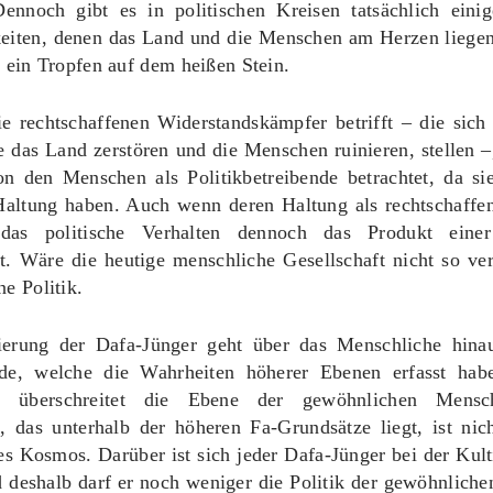
ennoch gibt es in politischen Kreisen tatsächlich einig
keiten, denen das Land und die Menschen am Herzen liegen,
r ein Tropfen auf dem heißen Stein.
e rechtschaffenen Widerstandskämpfer betrifft – die sich
 das Land zerstören und die Menschen ruinieren, stellen 
on den Menschen als Politikbetreibende betrachtet, da sie
 Haltung haben. Auch wenn deren Haltung als rechtschaffe
 das politische Verhalten dennoch das Produkt einer 
t. Wäre die heutige menschliche Gesellschaft nicht so ve
ne Politik.
ierung der Dafa-Jünger geht über das Menschliche hinau
nde, welche die Wahrheiten höherer Ebenen erfasst hab
is überschreitet die Ebene der gewöhnlichen Mensc
s, das unterhalb der höheren Fa-Grundsätze liegt, ist nic
s Kosmos. Darüber ist sich jeder Dafa-Jünger bei der Kul
d deshalb darf er noch weniger die Politik der gewöhnlich