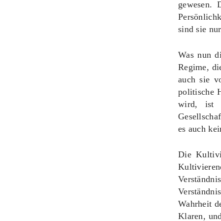
gewesen. D
Persönlich
sind sie nu
Was nun di
Regime, die
auch sie v
politische
wird, ist
Gesellschaf
es auch kei
Die Kultiv
Kultiviere
Verständn
Verständni
Wahrheit de
Klaren, un