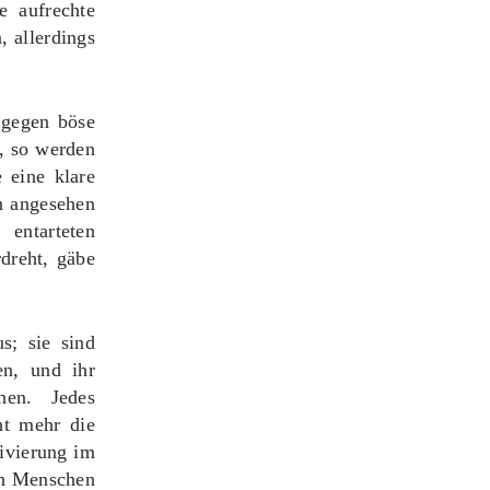
e aufrechte
 allerdings
 gegen böse
–, so werden
 eine klare
n angesehen
entarteten
rdreht, gäbe
s; sie sind
en, und ihr
hen. Jedes
ht mehr die
tivierung im
en Menschen