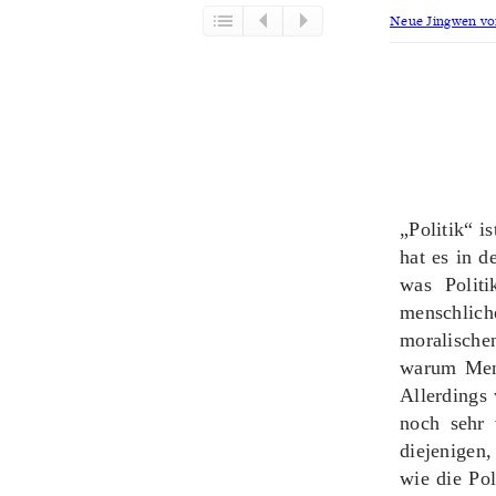
Neue Jingwen von
„Politik“ i
hat es in d
was Politi
menschlic
moralische
warum Mens
Allerdings
noch sehr 
diejenigen,
wie die Pol