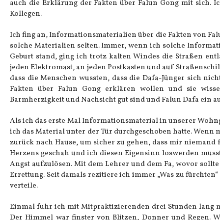
auch die Erklärung der Fakten über Falun Gong mit sich. 
Kollegen.
Ich fing an, Informationsmaterialien über die Fakten von Fa
solche Materialien selten. Immer, wenn ich solche Informati
Geburt stand, ging ich trotz kalten Windes die Straßen entla
jeden Elektromast, an jeden Postkasten und auf Straßenschil
dass die Menschen wussten, dass die Dafa-Jünger sich nic
Fakten über Falun Gong erklären wollen und sie wissen
Barmherzigkeit und Nachsicht gut sind und Falun Dafa ein auf
Als ich das erste Mal Informationsmaterial in unserer Wohnge
ich das Material unter der Tür durchgeschoben hatte. Wenn 
zurück nach Hause, um sicher zu gehen, dass mir niemand fo
Herzens geschah und ich diesen Eigensinn loswerden musste
Angst aufzulösen. Mit dem Lehrer und dem Fa, wovor sollte
Errettung. Seit damals rezitiere ich immer „Was zu fürchten“
verteile.
Einmal fuhr ich mit Mitpraktizierenden drei Stunden lang m
Der Himmel war finster von Blitzen, Donner und Regen. Wir