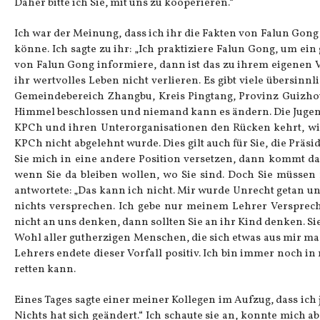
Daher bitte ich Sie, mit uns zu kooperieren.“
Ich war der Meinung, dass ich ihr die Fakten von Falun Gong n
könne. Ich sagte zu ihr: „Ich praktiziere Falun Gong, um e
von Falun Gong informiere, dann ist das zu ihrem eigenen V
ihr wertvolles Leben nicht verlieren. Es gibt viele übersinn
Gemeindebereich Zhangbu, Kreis Pingtang, Provinz Guizhou
Himmel beschlossen und niemand kann es ändern. Die Jugendli
KPCh und ihren Unterorganisationen den Rücken kehrt, wir
KPCh nicht abgelehnt wurde. Dies gilt auch für Sie, die Präs
Sie mich in eine andere Position versetzen, dann kommt das 
wenn Sie da bleiben wollen, wo Sie sind. Doch Sie müssen 
antwortete: „Das kann ich nicht. Mir wurde Unrecht getan un
nichts versprechen. Ich gebe nur meinem Lehrer Verspreche
nicht an uns denken, dann sollten Sie an ihr Kind denken. S
Wohl aller gutherzigen Menschen, die sich etwas aus mir mach
Lehrers endete dieser Vorfall positiv. Ich bin immer noch i
retten kann.
Eines Tages sagte einer meiner Kollegen im Aufzug, dass ich j
Nichts hat sich geändert.“ Ich schaute sie an, konnte mich ab