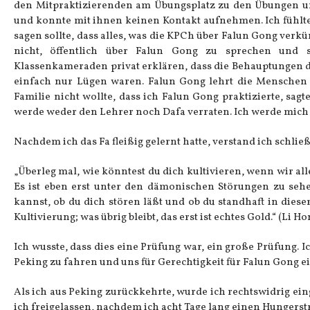
den Mitpraktizierenden am Übungsplatz zu den Übungen und
und konnte mit ihnen keinen Kontakt aufnehmen. Ich fühlte
sagen sollte, dass alles, was die KPCh über Falun Gong ver
nicht, öffentlich über Falun Gong zu sprechen und 
Klassenkameraden privat erklären, dass die Behauptungen 
einfach nur Lügen waren. Falun Gong lehrt die Menschen g
Familie nicht wollte, dass ich Falun Gong praktizierte, sag
werde weder den Lehrer noch Dafa verraten. Ich werde mich s
Nachdem ich das Fa fleißig gelernt hatte, verstand ich schlie
„Überleg mal, wie könntest du dich kultivieren, wenn wir al
Es ist eben erst unter den dämonischen Störungen zu sehe
kannst, ob du dich stören läßt und ob du standhaft in diese
Kultivierung; was übrig bleibt, das erst ist echtes Gold.“ (Li
Ich wusste, dass dies eine Prüfung war, ein große Prüfung. 
Peking zu fahren und uns für Gerechtigkeit für Falun Gong e
Als ich aus Peking zurückkehrte, wurde ich rechtswidrig ei
ich freigelassen, nachdem ich acht Tage lang einen Hungerstr