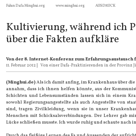
Falun Dafa Minghui.org
www.minghui.org
AUSDRUCK
Kultivierung, während ich 
über die Fakten aufkläre
Von der 8. Internet-Konferenz zum Erfahrungsaustausch f
11. Februar 2012
|
Von einer Dafa-Praktizierenden in der Provinz J
(Minghui.de)
Als ich damit anfing, im Krankenhaus über di
annahm, dass ich ihnen helfen könnte, aus der Kommunisti
Schichten und Lebensumständen lassen sich in einem Kra
sowohl Regierungsangestellte als auch Angestellte von st
sind, tragen Zivilkleidung, wenn sie in unser Krankenha
Menschen mit Schicksalsverbindungen. Der Lehrer gab mir 
Lücke schließen musste. Ich wurde ruhig und schaute nach i
Durch das fleißige Lernen des Fa und Aussenden der aufricht