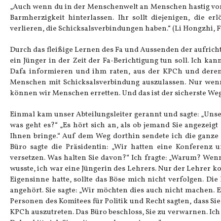
„Auch wenn du in der Menschenwelt an Menschen hastig vorbe
Barmherzigkeit hinterlassen. Ihr sollt diejenigen, die er
verlieren, die Schicksalsverbindungen haben.“ (Li Hongzhi, F
Durch das fleißige Lernen des Fa und Aussenden der aufricht
ein Jünger in der Zeit der Fa-Berichtigung tun soll. Ich ka
Dafa informieren und ihm raten, aus der KPCh und deren
Menschen mit Schicksalsverbindung auszulassen. Nur wenn 
können wir Menschen erretten. Und das ist der sicherste Weg
Einmal kam unser Abteilungsleiter gerannt und sagte: „Un
was geht es?“ „Es hört sich an, als ob jemand Sie angezeigt 
Ihnen bringe.“ Auf dem Weg dorthin sendete ich die ganze 
Büro sagte die Präsidentin: „Wir hatten eine Konferenz 
versetzen. Was halten Sie davon?“ Ich fragte: „Warum? Wenn 
wusste, ich war eine Jüngerin des Lehrers. Nur der Lehrer 
Eigensinne hatte, sollte das Böse mich nicht verfolgen. Di
angehört. Sie sagte: „Wir möchten dies auch nicht machen. 
Personen des Komitees für Politik und Recht sagten, dass 
KPCh auszutreten. Das Büro beschloss, Sie zu verwarnen. Ich w