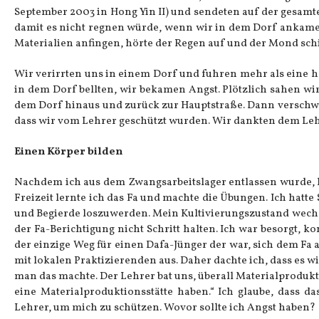
September 2003 in Hong Yin II) und sendeten auf der gesamte
damit es nicht regnen würde, wenn wir in dem Dorf ankamen.
Materialien anfingen, hörte der Regen auf und der Mond schi
Wir verirrten uns in einem Dorf und fuhren mehr als eine h
in dem Dorf bellten, wir bekamen Angst. Plötzlich sahen wir 
dem Dorf hinaus und zurück zur Hauptstraße. Dann verschw
dass wir vom Lehrer geschützt wurden. Wir dankten dem Le
Einen Körper bilden
Nachdem ich aus dem Zwangsarbeitslager entlassen wurde, 
Freizeit lernte ich das Fa und machte die Übungen. Ich hatt
und Begierde loszuwerden. Mein Kultivierungszustand wechse
der Fa-Berichtigung nicht Schritt halten. Ich war besorgt, 
der einzige Weg für einen Dafa-Jünger der war, sich dem Fa a
mit lokalen Praktizierenden aus. Daher dachte ich, dass es wi
man das machte. Der Lehrer bat uns, überall Materialproduktio
eine Materialproduktionsstätte haben.“ Ich glaube, dass d
Lehrer, um mich zu schützen. Wovor sollte ich Angst haben?