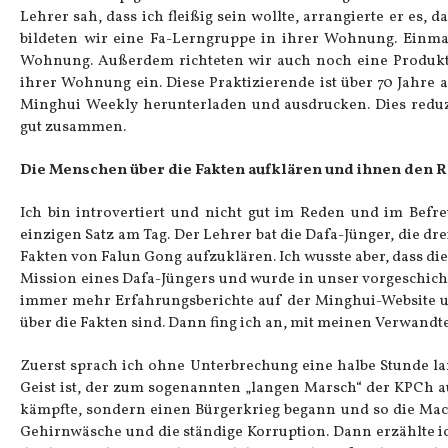
Lehrer sah, dass ich fleißig sein wollte, arrangierte er es,
bildeten wir eine Fa-Lerngruppe in ihrer Wohnung. Einma
Wohnung. Außerdem richteten wir auch noch eine Produktio
ihrer Wohnung ein. Diese Praktizierende ist über 70 Jahre 
Minghui Weekly herunterladen und ausdrucken. Dies reduzi
gut zusammen.
Die Menschen über die Fakten aufklären und ihnen den R
Ich bin introvertiert und nicht gut im Reden und im Befr
einzigen Satz am Tag. Der Lehrer bat die Dafa-Jünger, die dr
Fakten von Falun Gong aufzuklären. Ich wusste aber, dass dies
Mission eines Dafa-Jüngers und wurde in unser vorgeschich
immer mehr Erfahrungsberichte auf der Minghui-Website un
über die Fakten sind. Dann fing ich an, mit meinen Verwandt
Zuerst sprach ich ohne Unterbrechung eine halbe Stunde lan
Geist ist, der zum sogenannten „langen Marsch“ der KPCh a
kämpfte, sondern einen Bürgerkrieg begann und so die Mac
Gehirnwäsche und die ständige Korruption. Dann erzählte 