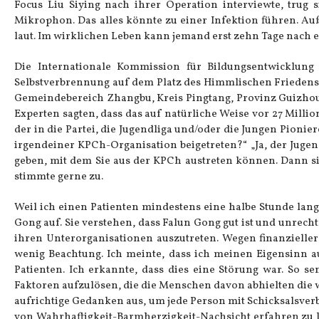
Focus Liu Siying nach ihrer Operation interviewte, trug 
Mikrophon. Das alles könnte zu einer Infektion führen. Au
laut. Im wirklichen Leben kann jemand erst zehn Tage nach e
Die Internationale Kommission für Bildungsentwicklun
Selbstverbrennung auf dem Platz des Himmlischen Friedens 
Gemeindebereich Zhangbu, Kreis Pingtang, Provinz Guizhou, 
Experten sagten, dass das auf natürliche Weise vor 27 Milli
der in die Partei, die Jugendliga und/oder die Jungen Pionier
irgendeiner KPCh-Organisation beigetreten?“ „Ja, der Jug
geben, mit dem Sie aus der KPCh austreten können. Dann sin
stimmte gerne zu.
Weil ich einen Patienten mindestens eine halbe Stunde lang 
Gong auf. Sie verstehen, dass Falun Gong gut ist und unrec
ihren Unterorganisationen auszutreten. Wegen finanzieller
wenig Beachtung. Ich meinte, dass ich meinen Eigensinn auf
Patienten. Ich erkannte, dass dies eine Störung war. So 
Faktoren aufzulösen, die die Menschen davon abhielten die
aufrichtige Gedanken aus, um jede Person mit Schicksalsverb
von Wahrhaftigkeit-Barmherzigkeit-Nachsicht erfahren zu 