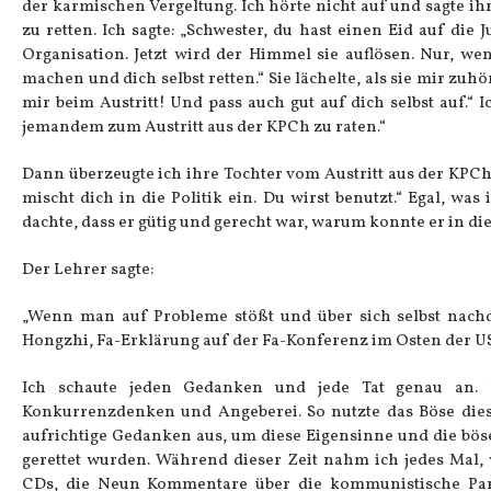
der karmischen Vergeltung. Ich hörte nicht auf und sagte ih
zu retten. Ich sagte: „Schwester, du hast einen Eid auf die
Organisation. Jetzt wird der Himmel sie auflösen. Nur, we
machen und dich selbst retten.“ Sie lächelte, als sie mir zuh
mir beim Austritt! Und pass auch gut auf dich selbst auf.“ Ic
jemandem zum Austritt aus der KPCh zu raten.“
Dann überzeugte ich ihre Tochter vom Austritt aus der KPCh
mischt dich in die Politik ein. Du wirst benutzt.“ Egal, was 
dachte, dass er gütig und gerecht war, warum konnte er in d
Der Lehrer sagte:
„Wenn man auf Probleme stößt und über sich selbst nachde
Hongzhi, Fa-Erklärung auf der Fa-Konferenz im Osten der USA
Ich schaute jeden Gedanken und jede Tat genau an. Ich
Konkurrenzdenken und Angeberei. So nutzte das Böse diese
aufrichtige Gedanken aus, um diese Eigensinne und die bös
gerettet wurden. Während dieser Zeit nahm ich jedes Mal,
CDs, die Neun Kommentare über die kommunistische Partei