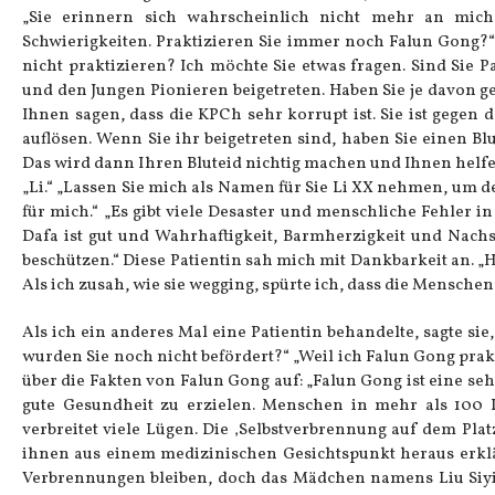
„Sie erinnern sich wahrscheinlich nicht mehr an mich.
Schwierigkeiten. Praktizieren Sie immer noch Falun Gong?“ 
nicht praktizieren? Ich möchte Sie etwas fragen. Sind Sie P
und den Jungen Pionieren beigetreten. Haben Sie je davon ge
Ihnen sagen, dass die KPCh sehr korrupt ist. Sie ist gege
auflösen. Wenn Sie ihr beigetreten sind, haben Sie einen B
Das wird dann Ihren Bluteid nichtig machen und Ihnen hel
„Li.“ „Lassen Sie mich als Namen für Sie Li XX nehmen, um de
für mich.“ „Es gibt viele Desaster und menschliche Fehler i
Dafa ist gut und Wahrhaftigkeit, Barmherzigkeit und Nach
beschützen.“ Diese Patientin sah mich mit Dankbarkeit an. „
Als ich zusah, wie sie wegging, spürte ich, dass die Mensche
Als ich ein anderes Mal eine Patientin behandelte, sagte sie
wurden Sie noch nicht befördert?“ „Weil ich Falun Gong prak
über die Fakten von Falun Gong auf: „Falun Gong ist eine sehr
gute Gesundheit zu erzielen. Menschen in mehr als 100 
verbreitet viele Lügen. Die ‚Selbstverbrennung auf dem Plat
ihnen aus einem medizinischen Gesichtspunkt heraus erklär
Verbrennungen bleiben, doch das Mädchen namens Liu Siyin