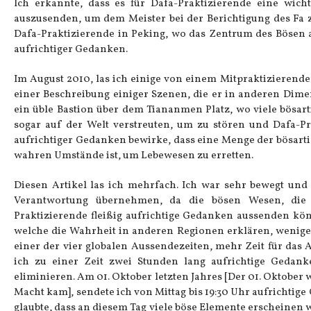
Ich erkannte, dass es für Dafa-Praktizierende eine wicht
auszusenden, um dem Meister bei der Berichtigung des Fa z
Dafa-Praktizierende in Peking, wo das Zentrum des Bösen a
aufrichtiger Gedanken.
Im August 2010, las ich einige von einem Mitpraktizierende
einer Beschreibung einiger Szenen, die er in anderen Dim
ein üble Bastion über dem Tiananmen Platz, wo viele bösa
sogar auf der Welt verstreuten, um zu stören und Dafa-Pr
aufrichtiger Gedanken bewirke, dass eine Menge der bösarti
wahren Umstände ist, um Lebewesen zu erretten.
Diesen Artikel las ich mehrfach. Ich war sehr bewegt und
Verantwortung übernehmen, da die bösen Wesen, die 
Praktizierende fleißig aufrichtige Gedanken aussenden kö
welche die Wahrheit in anderen Regionen erklären, weniger
einer der vier globalen Aussendezeiten, mehr Zeit für das
ich zu einer Zeit zwei Stunden lang aufrichtige Gedan
eliminieren. Am 01. Oktober letzten Jahres [Der 01. Oktober
Macht kam], sendete ich von Mittag bis 19:30 Uhr aufrichti
glaubte, dass an diesem Tag viele böse Elemente erscheinen 