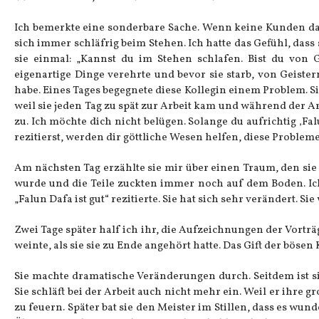
Ich bemerkte eine sonderbare Sache. Wenn keine Kunden da
sich immer schläfrig beim Stehen. Ich hatte das Gefühl, dass
sie einmal: „Kannst du im Stehen schlafen. Bist du von Ge
eigenartige Dinge verehrte und bevor sie starb, von Geister
habe. Eines Tages begegnete diese Kollegin einem Problem. Si
weil sie jeden Tag zu spät zur Arbeit kam und während der Arbe
zu. Ich möchte dich nicht belügen. Solange du aufrichtig ‚Fal
rezitierst, werden dir göttliche Wesen helfen, diese Probleme
Am nächsten Tag erzählte sie mir über einen Traum, den sie d
wurde und die Teile zuckten immer noch auf dem Boden. Ich s
„Falun Dafa ist gut“ rezitierte. Sie hat sich sehr verändert. Sie 
Zwei Tage später half ich ihr, die Aufzeichnungen der Vortr
weinte, als sie sie zu Ende angehört hatte. Das Gift der böse
Sie machte dramatische Veränderungen durch. Seitdem ist sie
Sie schläft bei der Arbeit auch nicht mehr ein. Weil er ihre 
zu feuern. Später bat sie den Meister im Stillen, dass es wu