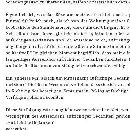
Schwierigkeiten zu überwinden, helfen wir tatsächlich dem M
Eigentlich ist, was das Böse am meisten fürchtet, das la
Einmal fühlte ich mich, als ich von der Wohnung meiner S
beobachtete den Stundenzeiger, wie er um die Uhr ging. Es wa
Zeit näher kam, überlegte ich, ob ich 15 Minuten oder 2
aufrichtigen Gedanken und ich entschied mich, aufrichti
angefangen hatte, hörte ich eine wütende Stimme in meine
so kraftvoll.“ Im gleichen Moment begriff ich, dass mein
langzeitiges Aussenden aufrichtiger Gedanken fürchteten.
und alle die Illusionen von Müdigkeit verschwanden völlig.
Ein anderes Mal als ich um Mitternacht aufrichtige Gedank
meisten?“ Die bösen Wesen antworteten, dass sie sich vor mi
in Richtung des bösartigen Zentrums in Peking aufrichtig
Verfolgung eher zu beenden.
Diese Verfolgung wäre möglicherweise schon beendet, wen
Wichtigkeit des Aussendens aufrichtiger Gedanken gewidme
„Aufrichtige Gedanken“
gesagt hat: