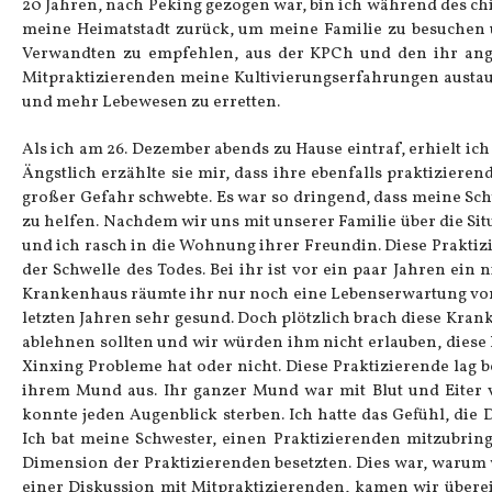
20 Jahren, nach Peking gezogen war, bin ich während des chi
meine Heimatstadt zurück, um meine Familie zu besuchen 
Verwandten zu empfehlen, aus der KPCh und den ihr angeg
Mitpraktizierenden meine Kultivierungserfahrungen austaus
und mehr Lebewesen zu erretten.
Als ich am 26. Dezember abends zu Hause eintraf, erhielt ich
Ängstlich erzählte sie mir, dass ihre ebenfalls praktizie
großer Gefahr schwebte. Es war so dringend, dass meine Sc
zu helfen. Nachdem wir uns mit unserer Familie über die Sit
und ich rasch in die Wohnung ihrer Freundin. Diese Praktiz
der Schwelle des Todes. Bei ihr ist vor ein paar Jahren ei
Krankenhaus räumte ihr nur noch eine Lebenserwartung von 
letzten Jahren sehr gesund. Doch plötzlich brach diese Krankh
ablehnen sollten und wir würden ihm nicht erlauben, diese 
Xinxing Probleme hat oder nicht. Diese Praktizierende lag be
ihrem Mund aus. Ihr ganzer Mund war mit Blut und Eiter v
konnte jeden Augenblick sterben. Ich hatte das Gefühl, die 
Ich bat meine Schwester, einen Praktizierenden mitzubrin
Dimension der Praktizierenden besetzten. Dies war, warum 
einer Diskussion mit Mitpraktizierenden, kamen wir übere