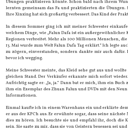
Übungen praktizieren könnte. Schon bald nach ihrem Wuns
lernten gemeinsam das Fa und praktizierten die Übungen. 
Ihre Xinxing hat sich großartig verbessert. Das Kind der Pra
In diesem Sommer ging ich mit meiner Schwester einkaufen.
welchem Dinge, wie „Falun Dafa ist ein außergewöhnlicher K
Regionen verbreitet. Mehr als 100 Millionen Menschen, die D
13. Mai wurde zum Welt Falun Dafa Tag erklärt.“ Ich legte a
zu zögern, einverstanden, sondern dankte mir auch dafür. I
bevor ich wegging.
Meine Schwester meinte, das Kleid sehe gut aus und wollte
gleichen Stand. Der Verkäufer erkannte mich sofort wieder.
Aufrichtig sagte er: „Ja, ja.“ Dann bat er mich, ihm ein Buch
ihm ein Exemplar des Zhuan Falun und DVDs mit den Neun
Informationen.
Einmal kaufte ich in einem Warenhaus ein und erklärte dem
er aus der KPCh aus. Er erwähnte sogar, dass seine nächste 
dies zu hören. Ich besuchte sie und empfahl ihr, doch die 
sein. Sie sagte zu mir, dass sie von Geistern besessen sei und d