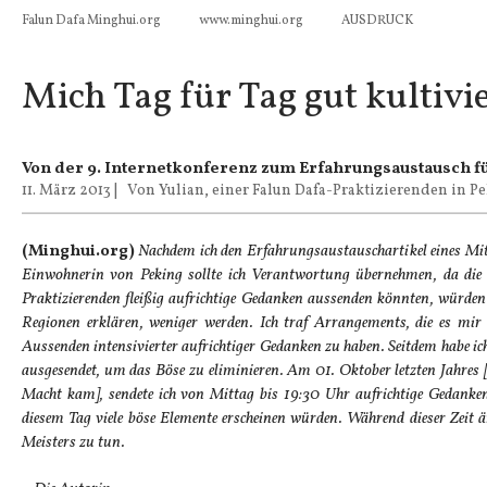
Falun Dafa Minghui.org
www.minghui.org
AUSDRUCK
Mich Tag für Tag gut kultivi
Von der 9. Internetkonferenz zum Erfahrungsaustausch fü
11. März 2013
|
Von Yulian, einer Falun Dafa-Praktizierenden in P
(Minghui.org)
Nachdem ich den Erfahrungsaustauschartikel eines Mitp
Einwohnerin von Peking sollte ich Verantwortung übernehmen, da die
Praktizierenden fleißig aufrichtige Gedanken aussenden könnten, würden
Regionen erklären, weniger werden. Ich traf Arrangements, die es mir e
Aussenden intensivierter aufrichtiger Gedanken zu haben. Seitdem habe ic
ausgesendet, um das Böse zu eliminieren. Am 01. Oktober letzten Jahres
Macht kam], sendete ich von Mittag bis 19:30 Uhr aufrichtige Gedanke
diesem Tag viele böse Elemente erscheinen würden. Während dieser Zeit ä
Meisters zu tun.