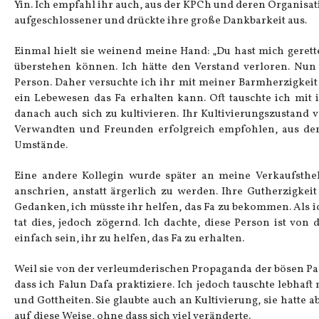
Yin. Ich empfahl ihr auch, aus der KPCh und deren Organisat
aufgeschlossener und drückte ihre große Dankbarkeit aus.
Einmal hielt sie weinend meine Hand: „Du hast mich gerette
überstehen können. Ich hätte den Verstand verloren. Nun f
Person. Daher versuchte ich ihr mit meiner Barmherzigkeit u
ein Lebewesen das Fa erhalten kann. Oft tauschte ich mit 
danach auch sich zu kultivieren. Ihr Kultivierungszustand v
Verwandten und Freunden erfolgreich empfohlen, aus der
Umstände.
Eine andere Kollegin wurde später an meine Verkaufsthek
anschrien, anstatt ärgerlich zu werden. Ihre Gutherzigkei
Gedanken, ich müsste ihr helfen, das Fa zu bekommen. Als ic
tat dies, jedoch zögernd. Ich dachte, diese Person ist vo
einfach sein, ihr zu helfen, das Fa zu erhalten.
Weil sie von der verleumderischen Propaganda der bösen Part
dass ich Falun Dafa praktiziere. Ich jedoch tauschte lebhaf
und Gottheiten. Sie glaubte auch an Kultivierung, sie hatte 
auf diese Weise, ohne dass sich viel veränderte.