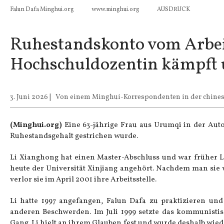
Falun Dafa Minghui.org
www.minghui.org
AUSDRUCK
Ruhestandskonto vom Arbeit
Hochschuldozentin kämpft
3. Juni 2026
|
Von einem Minghui-Korrespondenten in der chines
(Minghui.org)
Eine 63-jährige Frau aus Urumqi in der Aut
Ruhestandsgehalt gestrichen wurde.
Li Xianghong hat einen Master-Abschluss und war früher Le
heute der Universität Xinjiang angehört. Nachdem man sie
verlor sie im April 2001 ihre Arbeitsstelle.
Li hatte 1997 angefangen, Falun Dafa zu praktizieren un
anderen Beschwerden. Im Juli 1999 setzte das kommunisti
Gang. Li hielt an ihrem Glauben fest und wurde deshalb wie