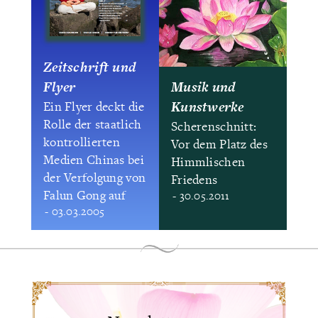
Zeitschrift und
Flyer
Musik und
Kunstwerke
Ein Flyer deckt die
Rolle der staatlich
Scherenschnitt:
kontrollierten
Vor dem Platz des
Medien Chinas bei
Himmlischen
der Verfolgung von
Friedens
Falun Gong auf
- 30.05.2011
- 03.03.2005