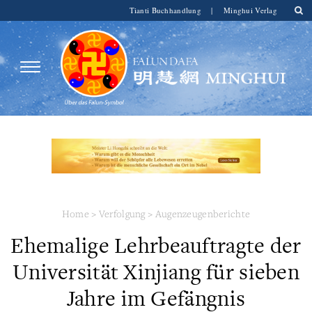
Tianti Buchhandlung
|
Minghui Verlag
Home
>
Verfolgung
>
Augenzeugenberichte
Ehemalige Lehrbeauftragte der
Universität Xinjiang für sieben
Jahre im Gefängnis