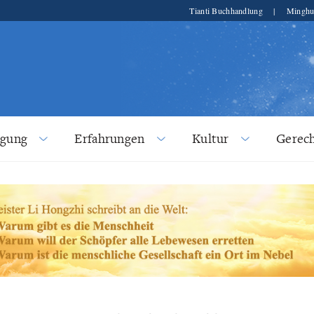
Tianti Buchhandlung
|
Minghu
lgung
Erfahrungen
Kultur
Gerech