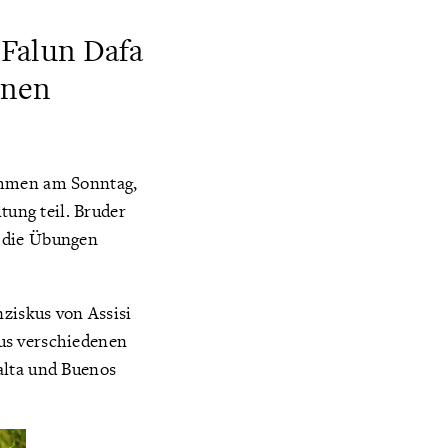
 Falun Dafa
nnen
nahmen am Sonntag,
tung teil. Bruder
n die Übungen
nziskus von Assisi
us verschiedenen
alta und Buenos