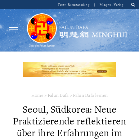
Tianti Buchhandlung
|
Minghui Verlag
Home
>
Falun Dafa
>
Falun Dafa lernen
Seoul, Südkorea: Neue
Praktizierende reflektieren
über ihre Erfahrungen im