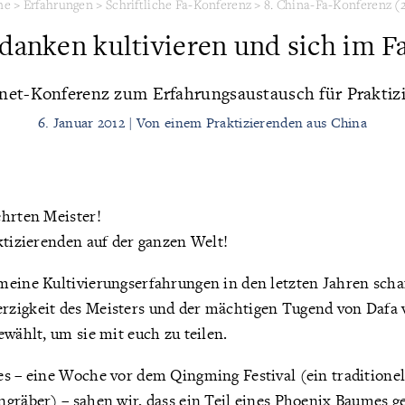
me
>
Erfahrungen
>
Schriftliche Fa-Konferenz
>
8. China-Fa-Konferenz (
danken kultivieren und sich im F
rnet-Konferenz zum Erfahrungsaustausch für Praktiz
6. Januar 2012 | Von einem Praktizierenden aus China
ehrten Meister!
ktizierenden auf der ganzen Welt!
meine Kultivierungserfahrungen in den letzten Jahren schaf
zigkeit des Meisters und der mächtigen Tugend von Dafa 
ewählt, um sie mit euch zu teilen.
s – eine Woche vor dem Qingming Festival (ein traditionel
ngräber) – sahen wir, dass ein Teil eines Phoenix Baumes 