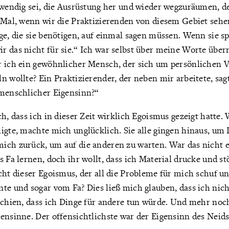
fwendig sei, die Ausrüstung her und wieder wegzuräumen, d
 Mal, wenn wir die Praktizierenden von diesem Gebiet sehen
ge, die sie benötigen, auf einmal sagen müssen. Wenn sie s
 das nicht für sie.“ Ich war selbst über meine Worte über
r ich ein gewöhnlicher Mensch, der sich um persönlichen 
n wollte? Ein Praktizierender, der neben mir arbeitete, sag
 menschlicher Eigensinn?“
ch, dass ich in dieser Zeit wirklich Egoismus gezeigt hatt
igte, machte mich unglücklich. Sie alle gingen hinaus, um 
ich zurück, um auf die anderen zu warten. War das nicht ei
s Fa lernen, doch ihr wollt, dass ich Material drucke und s
icht dieser Egoismus, der all die Probleme für mich schuf 
te und sogar vom Fa? Dies ließ mich glauben, dass ich nich
schien, dass ich Dinge für andere tun würde. Und mehr noch
ensinne. Der offensichtlichste war der Eigensinn des Neids