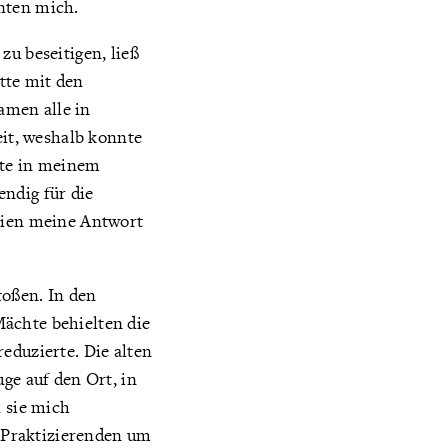
nten mich.
zu beseitigen, ließ
tte mit den
amen alle in
eit, weshalb konnte
hte in meinem
ndig für die
chien meine Antwort
toßen. In den
ächte behielten die
eduzierte. Die alten
ge auf den Ort, in
n sie mich
e Praktizierenden um