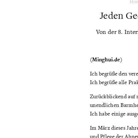
Ho
Jeden Ge
Von der 8. Inte
(Minghui.de)
Ich begrüße den ver
Ich begrüße alle Pra
Zurückblickend auf 
unendlichen Barmher
Ich habe einige ausg
Im März dieses Jahre
und Pflege der Ahne