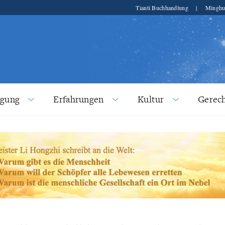
Tianti Buchhandlung
|
Minghu
lgung
Erfahrungen
Kultur
Gerech