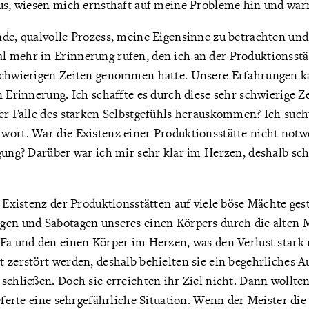
aus, wiesen mich ernsthaft auf meine Probleme hin und war
de, qualvolle Prozess, meine Eigensinne zu betrachten und 
 mehr in Erinnerung rufen, den ich an der Produktionsstä
schwierigen Zeiten genommen hatte. Unsere Erfahrungen k
n Erinnerung. Ich schaffte es durch diese sehr schwierige Z
der Falle des starken Selbstgefühls herauskommen? Ich suc
wort. War die Existenz einer Produktionsstätte nicht notwe
igung? Darüber war ich mir sehr klar im Herzen, deshalb s
e Existenz der Produktionsstätten auf viele böse Mächte ges
gen und Sabotagen unseres einen Körpers durch die alten M
Fa und den einen Körper im Herzen, was den Verlust stark r
 zerstört werden, deshalb behielten sie ein begehrliches Au
schließen. Doch sie erreichten ihr Ziel nicht. Dann wollte
ieferte eine sehrgefährliche Situation. Wenn der Meister di