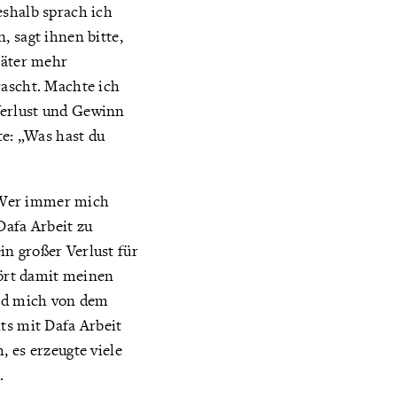
eshalb sprach ich
, sagt ihnen bitte,
päter mehr
rascht. Machte ich
Verlust und Gewinn
te: „Was hast du
e. Wer immer mich
Dafa Arbeit zu
n großer Verlust für
tört damit meinen
und mich von dem
ts mit Dafa Arbeit
, es erzeugte viele
.