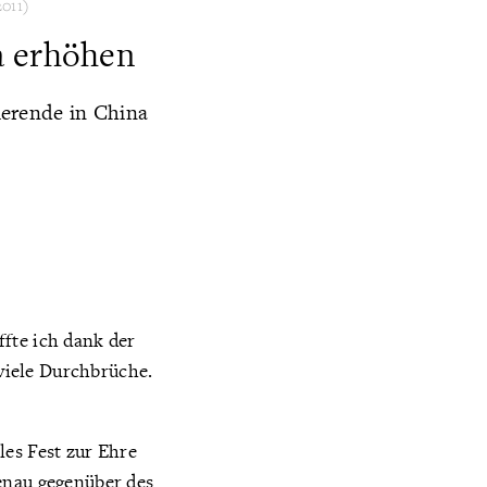
2011)
a erhöhen
ierende in China
fte ich dank der
viele Durchbrüche.
les Fest zur Ehre
genau gegenüber des