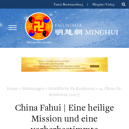
Tianti Buchhandlung
|
Minghui Verlag
Home
>
Erfahrungen
>
Schriftliche Fa-Konferenz
>
14. China-Fa-
Konferenz (2017)
China Fahui | Eine heilige
Mission und eine