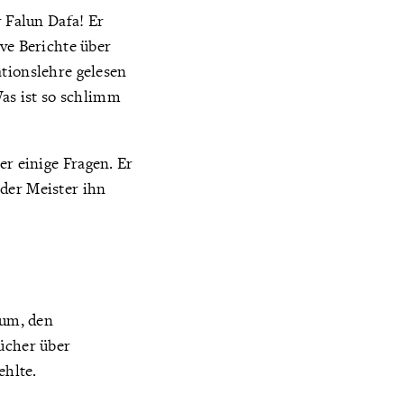
r Falun Dafa! Er
ive Berichte über
ationslehre gelesen
Was ist so schlimm
er einige Fragen. Er
der Meister ihn
tum, den
Bücher über
ehlte.