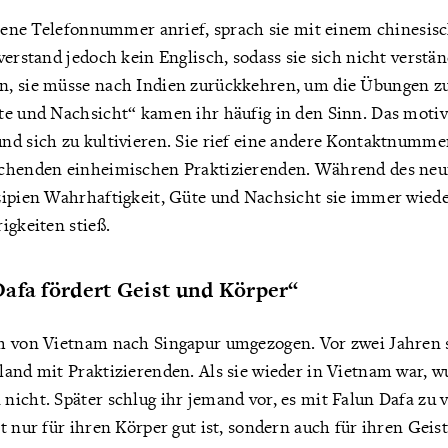
assene Telefonnummer anrief, sprach sie mit einem chinesis
verstand jedoch kein Englisch, sodass sie sich nicht verstä
, sie müsse nach Indien zurückkehren, um die Übungen zu
e und Nachsicht“ kamen ihr häufig in den Sinn. Das motivie
nd sich zu kultivieren. Sie rief eine andere Kontaktnumme
echenden einheimischen Praktizierenden. Während des neu
zipien Wahrhaftigkeit, Güte und Nachsicht sie immer wied
igkeiten stieß.
afa fördert Geist und Körper“
m von Vietnam nach Singapur umgezogen. Vor zwei Jahren s
and mit Praktizierenden. Als sie wieder in Vietnam war, w
icht. Später schlug ihr jemand vor, es mit Falun Dafa zu v
t nur für ihren Körper gut ist, sondern auch für ihren Geist