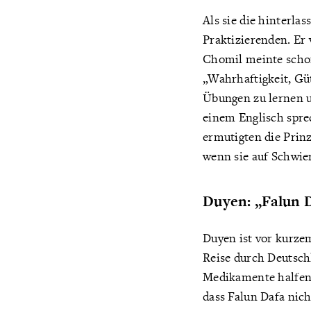
Als sie die hinterl
Praktizierenden. Er 
Chomil meinte schon
„Wahrhaftigkeit, Güt
Übungen zu lernen u
einem Englisch spr
ermutigten die Prin
wenn sie auf Schwier
Duyen: „Falun D
Duyen ist vor kurze
Reise durch Deutschl
Medikamente halfen n
dass Falun Dafa nich