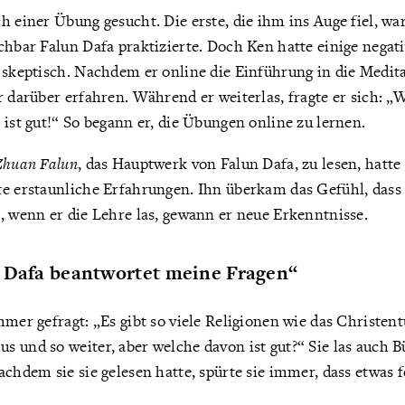
h einer Übung gesucht. Die erste, die ihm ins Auge fiel, wa
chbar Falun Dafa praktizierte. Doch Ken hatte einige negat
 skeptisch. Nachdem er online die Einführung in die Medit
r darüber erfahren. Während er weiterlas, fragte er sich: „
 ist gut!“ So begann er, die Übungen online zu lernen.
Zhuan Falun
, das Hauptwerk von Falun Dafa, zu lesen, hatte 
te erstaunliche Erfahrungen. Ihn überkam das Gefühl, dass 
, wenn er die Lehre las, gewann er neue Erkenntnisse.
n Dafa beantwortet meine Fragen“
mmer gefragt: „Es gibt so viele Religionen wie das Christen
 und so weiter, aber welche davon ist gut?“ Sie las auch 
achdem sie sie gelesen hatte, spürte sie immer, dass etwas f