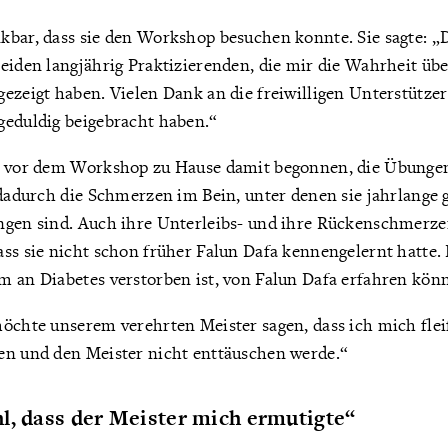
kbar, dass sie den Workshop besuchen konnte. Sie sagte: „
eiden langjährig Praktizierenden, die mir die Wahrheit übe
ezeigt haben. Vielen Dank an die freiwilligen Unterstütze
geduldig beigebracht haben.“
s vor dem Workshop zu Hause damit begonnen, die Übungen
 dadurch die Schmerzen im Bein, unter denen sie jahrlange g
ngen sind. Auch ihre Unterleibs- und ihre Rückenschmerz
ss sie nicht schon früher Falun Dafa kennengelernt hatte.
m an Diabetes verstorben ist, von Falun Dafa erfahren kön
öchte unserem verehrten Meister sagen, dass ich mich fleiß
en und den Meister nicht enttäuschen werde.“
l, dass der Meister mich ermutigte“