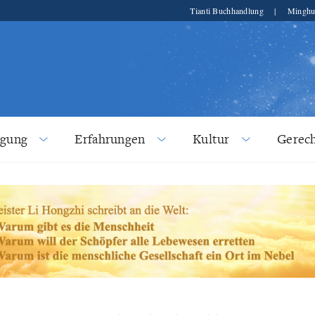
Tianti Buchhandlung
|
Minghu
lgung
Erfahrungen
Kultur
Gerech