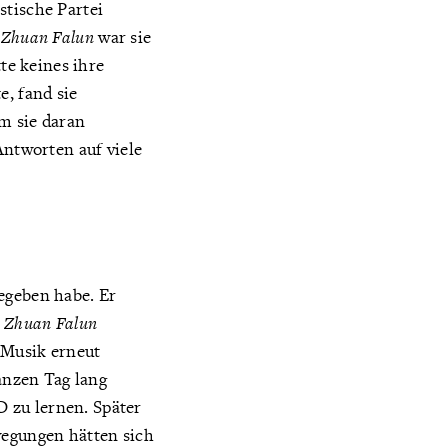
stische Partei
s
Zhuan Falun
war sie
te keines ihre
e, fand sie
m sie daran
Antworten auf viele
egeben habe. Er
s
Zhuan Falun
r Musik erneut
ganzen Tag lang
 zu lernen. Später
wegungen hätten sich