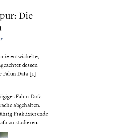
pur: Die
a
ur
mie entwickelte,
ngeachtet dessen
e Falun Dafa [1]
tägiges Falun-Dafa-
rache abgehalten.
ährig Praktizierende
afa zu studieren.