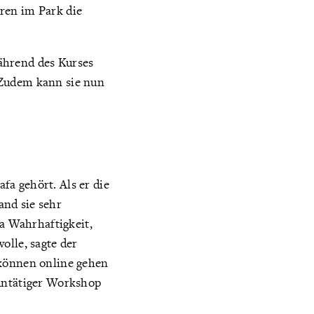
ren im Park die
ährend des Kurses
 Zudem kann sie nun
a gehört. Als er die
and sie sehr
fa Wahrhaftigkeit,
olle, sagte der
 können online gehen
euntätiger Workshop