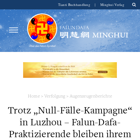
Tianti Buchhandlung
|
Minghui Verlag
Home
>
Verfolgung
>
Augenzeugenberichte
Trotz „Null-Fälle-Kampagne“
in Luzhou – Falun-Dafa-
Praktizierende bleiben ihrem