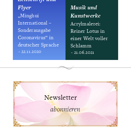
Flyer
Musik und
Kunstwerke
„Minghui
International –
Acrylmalerei:
Sonderausgabe
Reiner Lotus in
Coronavirus“ in
einer Welt voller
deutscher Sprache
Schlamm
- 22.11.2020
- 21.06.2021
Newsletter
abonnieren