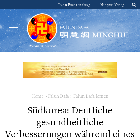
Tianti Buchhandlung
|
Minghui Verlag
Home
>
Falun Dafa
>
Falun Dafa lernen
Südkorea: Deutliche
gesundheitliche
Verbesserungen während eines