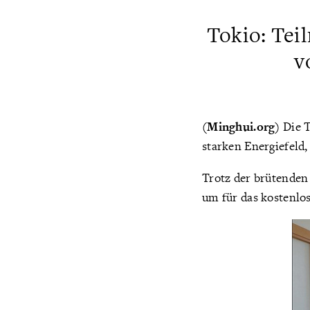
Tokio: Tei
v
(Minghui.org)
Die T
starken Energiefeld,
Trotz der brütenden 
um für das kostenlo