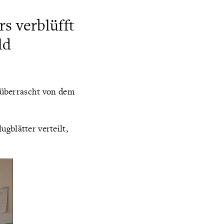
s verblüfft
ld
 überrascht von dem
gblätter verteilt,