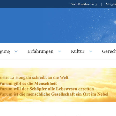
Tianti Buchhandlung
|
Minghu
lgung
Erfahrungen
Kultur
Gerech