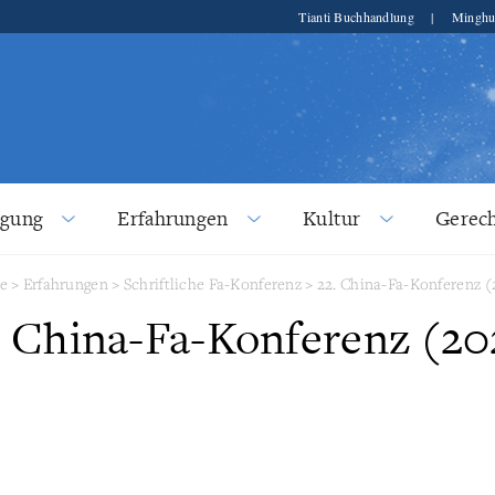
Tianti Buchhandlung
|
Minghu
lgung
Erfahrungen
Kultur
Gerech
e
>
Erfahrungen
>
Schriftliche Fa-Konferenz
>
22. China-Fa-Konferenz (
. China-Fa-Konferenz (20