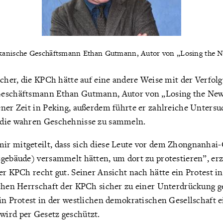
kanische Geschäftsmann Ethan Gutmann, Autor von „Losing the 
icher, die KPCh hätte auf eine andere Weise mit der Verfol
Geschäftsmann Ethan Gutmann, Autor von „Losing the New 
ener Zeit in Peking, außerdem führte er zahlreiche Unter
 die wahren Geschehnisse zu sammeln.
r mitgeteilt, dass sich diese Leute vor dem Zhongnanhai
sgebäude) versammelt hätten, um dort zu protestieren”, er
er KPCh recht gut. Seiner Ansicht nach hätte ein Protest in
schen Herrschaft der KPCh sicher zu einer Unterdrückung g
in Protest in der westlichen demokratischen Gesellschaft e
ird per Gesetz geschützt.