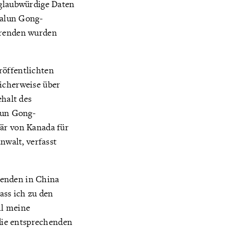
 glaubwürdige Daten
Falun Gong-
ierenden wurden
röffentlichten
licherweise über
halt des
lun Gong-
tär von Kanada für
walt, verfasst
renden in China
ass ich zu den
hl meine
die entsprechenden