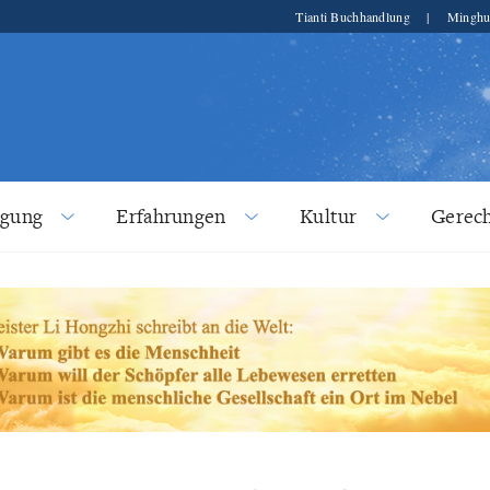
Tianti Buchhandlung
|
Minghu
lgung
Erfahrungen
Kultur
Gerech