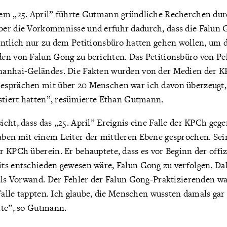
em „25. April” führte Gutmann gründliche Recherchen dur
er die Vorkommnisse und erfuhr dadurch, dass die Falun 
entlich nur zu dem Petitionsbüro hatten gehen wollen, um
en von Falun Gong zu berichten. Das Petitionsbüro von Pek
anhai-Geländes. Die Fakten wurden von der Medien der K
sprächen mit über 20 Menschen war ich davon überzeugt, 
estiert hatten”, resümierte Ethan Gutmann.
cht, dass das „25. April” Ereignis eine Falle der KPCh geg
ben mit einem Leiter der mittleren Ebene gesprochen. Se
 KPCh überein. Er behauptete, dass es vor Beginn der offiz
ts entschieden gewesen wäre, Falun Gong zu verfolgen. Dah
als Vorwand. Der Fehler der Falun Gong-Praktizierenden war
 Falle tappten. Ich glaube, die Menschen wussten damals gar 
lte”, so Gutmann.