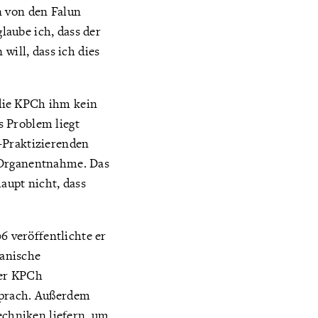
n von den Falun
aube ich, dass der
will, dass ich dies
die KPCh ihm kein
s Problem liegt
-Praktizierenden
e Organentnahme. Das
aupt nicht, dass
 veröffentlichte er
kanische
der KPCh
sprach. Außerdem
chniken liefern, um