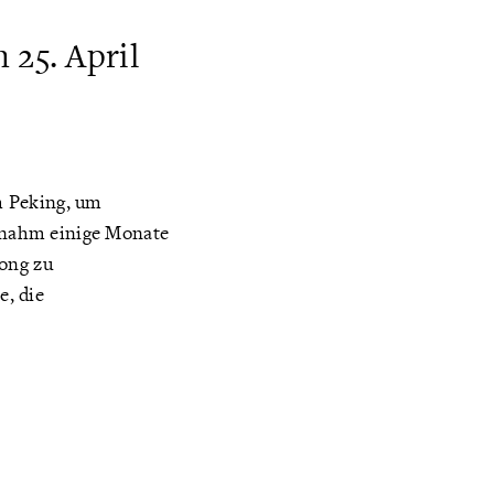
 25. April
h Peking, um
s nahm einige Monate
Gong zu
e, die