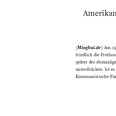
Amerikani
(Minghui.de)
Am 25.
friedlich die Freila
später der ehemalig
unterdrücken. Ist es 
Kommunistische Part