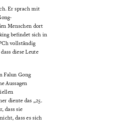
ch. Er sprach mit
Gong-
 den Menschen dort
ing befindet sich in
PCh vollständig
dass diese Leute
en Falun Gong
ine Aussagen
iellen
er diente das „25.
, dass sie
nicht, dass es sich