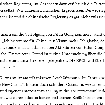
sischen Regierung, im Gegensatz dazu erfuhr ich die Fakte
n selbst. Wir kamen zu ähnlichen Ergebnissen. Deswegen gl
che ist und die chinesische Regierung es gar nicht zulassen 
tmann um die Verfolgung von Falun Gong kümmert, stellt 
. „Ich bekomme für China kein Visum mehr. Ich glaube, da
h, sondern daran, dass ich bei Aktivitäten von Falun Gong
habe. Ein weiterer Grund ist meine Untersuchung über di
ensible und umstrittene Angelegenheit. Die KPCh will überh
berührt.”
Gutmann ist amerikanischer Geschäftsmann. Im Jahre 2006
e New China”. In dem Buch schildert Gutmann, wie ameri
rund eigener Interessenswahrung in die Korruptionswelle 
n, was deren diktatorischen politischen Bedürfnissen ent
 dass manche amerikanischen Unternehmen der KPCh Hochte