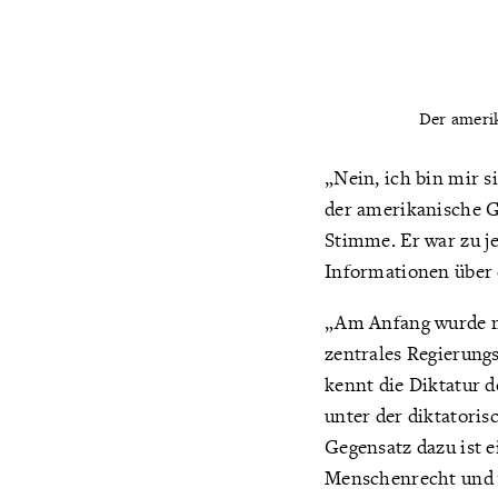
Der ameri
„Nein, ich bin mir s
der amerikanische 
Stimme. Er war zu j
Informationen über
„Am Anfang wurde mi
zentrales Regierung
kennt die Diktatur d
unter der diktatori
Gegensatz dazu ist e
Menschenrecht und w