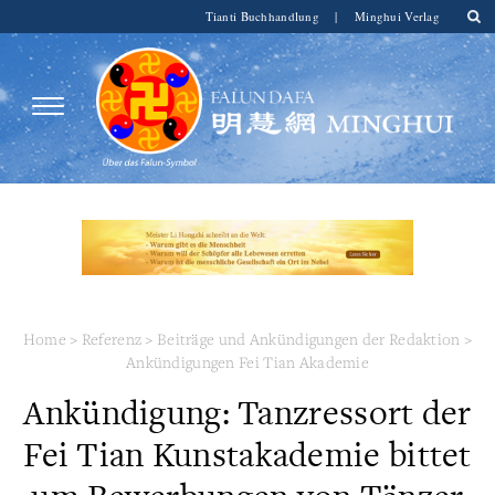
Tianti Buchhandlung
|
Minghui Verlag
Home
>
Referenz
>
Beiträge und Ankündigungen der Redaktion
>
Ankündigungen Fei Tian Akademie
Ankündigung: Tanzressort der
Fei Tian Kunstakademie bittet