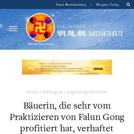
Tianti Buchhandlung
|
Minghui Verlag
Home
>
Verfolgung
>
Augenzeugenberichte
Bäuerin, die sehr vom
Praktizieren von Falun Gong
profitiert hat, verhaftet