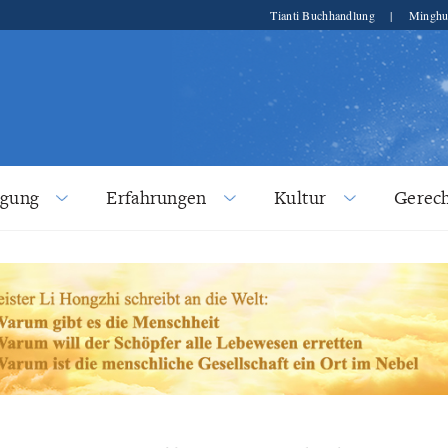
Tianti Buchhandlung
|
Minghu
lgung
Erfahrungen
Kultur
Gerech