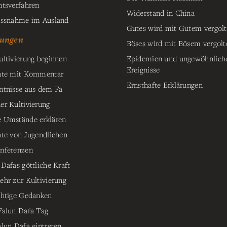
htsverfahren
Widerstand in China
ussnahme im Ausland
Gutes wird mit Gutem vergol
ungen
Böses wird mit Bösem vergolt
ultivierung beginnen
Epidemien und ungewöhnlich
Ereignisse
hte mit Kommentar
Ernsthafte Erklärungen
ntnisse aus dem Fa
er Kultivierung
 Umstände erklären
hte von Jugendlichen
nferenzen
 Dafas göttliche Kraft
ehr zur Kultivierung
chtige Gedanken
Falun Dafa Tag
alun Dafa eintreten