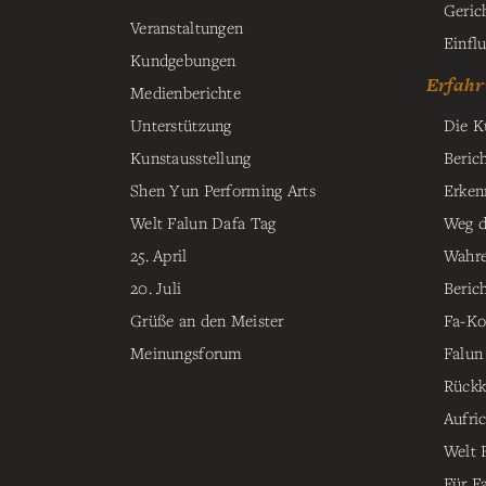
Geric
Veranstaltungen
Einfl
Kundgebungen
Erfahr
Medienberichte
Unterstützung
Die K
Kunstausstellung
Beric
Shen Yun Performing Arts
Erken
Welt Falun Dafa Tag
Weg d
25. April
Wahre
20. Juli
Beric
Grüße an den Meister
Fa-Ko
Meinungsforum
Falun
Rückk
Aufri
Welt 
Für F