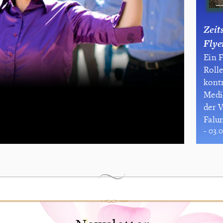
Zeit
Flye
Ein F
Rolle
kontr
Medi
der 
Falu
- 03.