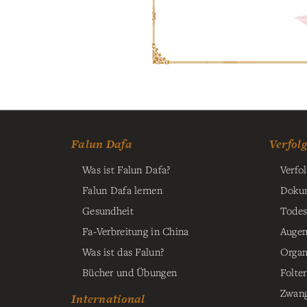
Falun Dafa
Verfol
Was ist Falun Dafa?
Verfo
Falun Dafa lernen
Dokum
Gesundheit
Todes
Fa-Verbreitung in China
Augen
Was ist das Falun?
Organ
Bücher und Übungen
Folter
Zwang
International