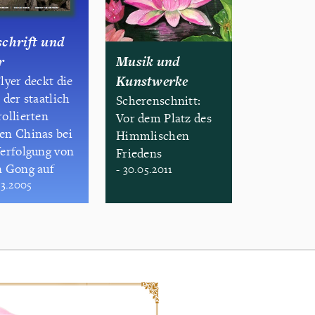
schrift und
r
Musik und
Kunstwerke
lyer deckt die
 der staatlich
Scherenschnitt:
ollierten
Vor dem Platz des
en Chinas bei
Himmlischen
Verfolgung von
Friedens
n Gong auf
- 30.05.2011
03.2005