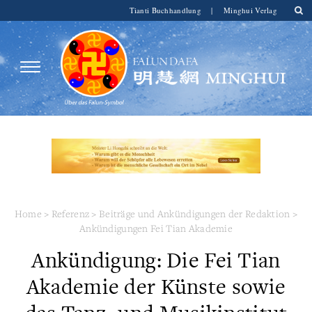
Tianti Buchhandlung
|
Minghui Verlag
Home
>
Referenz
>
Beiträge und Ankündigungen der Redaktion
>
Ankündigungen Fei Tian Akademie
Ankündigung: Die Fei Tian
Akademie der Künste sowie