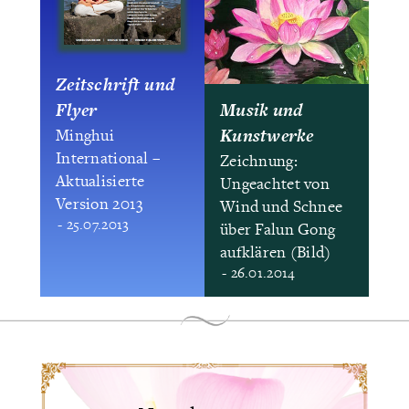
Zeitschrift und
Flyer
Musik und
Kunstwerke
Minghui
International –
Zeichnung:
Aktualisierte
Ungeachtet von
Version 2013
Wind und Schnee
- 25.07.2013
über Falun Gong
aufklären (Bild)
- 26.01.2014