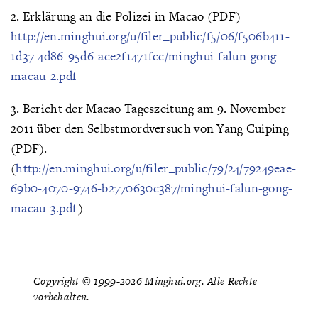
2. Erklärung an die Polizei in Macao (PDF)
http://en.minghui.org/u/filer_public/f5/06/f506b411-
1d37-4d86-95d6-ace2f1471fcc/minghui-falun-gong-
macau-2.pdf
3. Bericht der Macao Tageszeitung am 9. November
2011 über den Selbstmordversuch von Yang Cuiping
(PDF).
(
http://en.minghui.org/u/filer_public/79/24/79249eae-
69b0-4070-9746-b2770630c387/minghui-falun-gong-
macau-3.pdf
)
Copyright © 1999-2026 Minghui.org. Alle Rechte
vorbehalten.