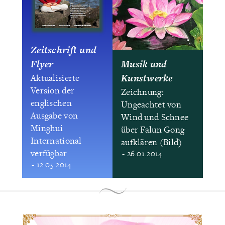
Zeitschrift und
Flyer
Musik und
Kunstwerke
Aktualisierte
Version der
Zeichnung:
englischen
Ungeachtet von
Ausgabe von
Wind und Schnee
Minghui
über Falun Gong
International
aufklären (Bild)
verfügbar
- 26.01.2014
- 12.05.2014