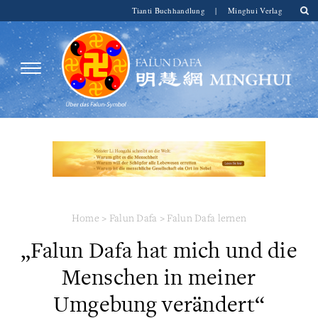
Tianti Buchhandlung
|
Minghui Verlag
Home
>
Falun Dafa
>
Falun Dafa lernen
„Falun Dafa hat mich und die
Menschen in meiner
Umgebung verändert“