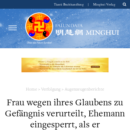
Tianti Buchhandlung
|
Minghui Verlag
Home
>
Verfolgung
>
Augenzeugenberichte
Frau wegen ihres Glaubens zu
Gefängnis verurteilt, Ehemann
eingesperrt, als er