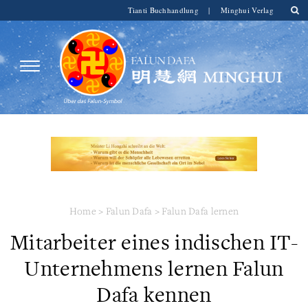
Tianti Buchhandlung
|
Minghui Verlag
Home
>
Falun Dafa
>
Falun Dafa lernen
Mitarbeiter eines indischen IT-
Unternehmens lernen Falun
Dafa kennen