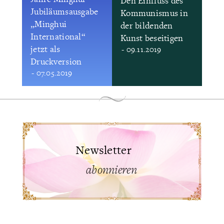
Den Einfluss des
Jubiläumsausgabe
Kommunismus in
„Minghui
der bildenden
International“
Kunst beseitigen
jetzt als
- 09.11.2019
Druckversion
- 07.05.2019
Newsletter
abonnieren