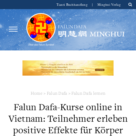
Tianti Buchhandlung
|
Minghui Verlag
Home
>
Falun Dafa
>
Falun Dafa lernen
Falun Dafa-Kurse online in
Vietnam: Teilnehmer erleben
positive Effekte für Körper