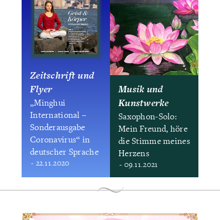
Zeitschrift und
Flyer
Musik und
Kunstwerke
„Minghui
International –
Saxophon-Solo:
Sonderausgabe
Mein Freund, höre
Coronavirus“ in
die Stimme meines
deutscher Sprache
Herzens
- 22.11.2020
- 09.11.2021