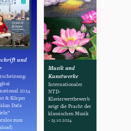
schrift und
r
Musik und
Kunstwerke
rscheinung:
ghui
Internationaler
rnational 2024
NTD-
ist & Körper
Klavierwettbewerb
Falun Dafa
zeigt die Pracht der
deln“
klassischen Musik
tenlos zum
- 25.10.2024
load)