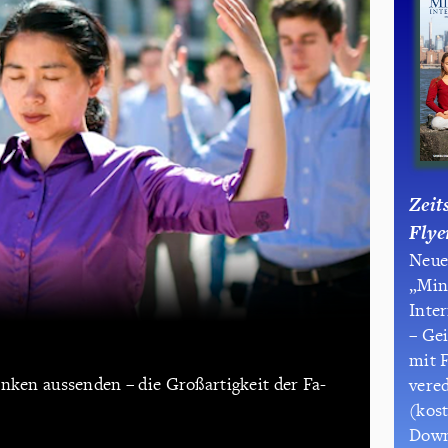
Zeit
Flye
Neue
„Min
Inte
– Ge
mit 
anken aussenden – die Großartigkeit der Fa-
vere
(kos
Down