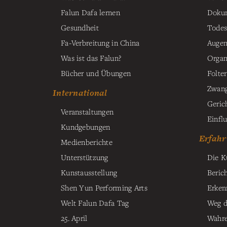
Falun Dafa lernen
Dokum
Gesundheit
Todes
Fa-Verbreitung in China
Augen
Was ist das Falun?
Organ
Bücher und Übungen
Folter
Zwang
International
Geric
Veranstaltungen
Einfl
Kundgebungen
Erfahr
Medienberichte
Unterstützung
Die K
Kunstausstellung
Beric
Shen Yun Performing Arts
Erken
Welt Falun Dafa Tag
Weg d
25. April
Wahre