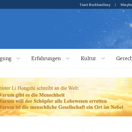
Tianti Buchhandlung
|
Minghu
lgung
Erfahrungen
Kultur
Gerech