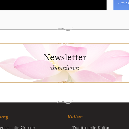
- 01.
Newsletter
abonnieren
gung
Kultur
lgung – die Gründe
Traditionelle Kultur