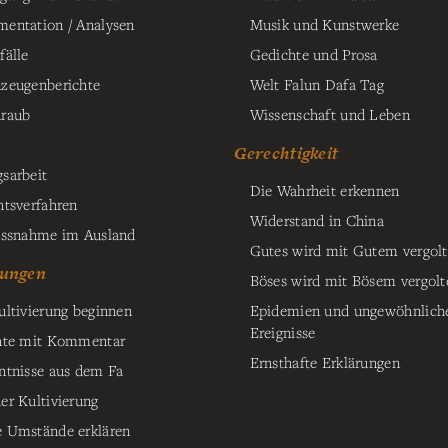
entation / Analysen
Musik und Kunstwerke
fälle
Gedichte und Prosa
zeugenberichte
Welt Falun Dafa Tag
raub
Wissenschaft und Leben
Gerechtigkeit
sarbeit
Die Wahrheit erkennen
htsverfahren
Widerstand in China
ussnahme im Ausland
Gutes wird mit Gutem vergol
ungen
Böses wird mit Bösem vergolt
ultivierung beginnen
Epidemien und ungewöhnlich
Ereignisse
hte mit Kommentar
Ernsthafte Erklärungen
ntnisse aus dem Fa
er Kultivierung
 Umstände erklären