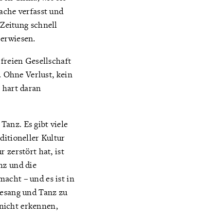
ache verfasst und
 Zeitung schnell
 erwiesen.
 freien Gesellschaft
. Ohne Verlust, kein
 hart daran
anz. Es gibt viele
ditioneller Kultur
 zerstört hat, ist
nz und die
acht – und es ist in
Gesang und Tanz zu
 nicht erkennen,