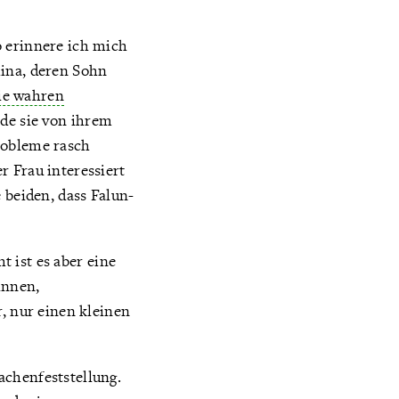
o erinnere ich mich
hina, deren Sohn
ie wahren
rde sie von ihrem
robleme rasch
r Frau interessiert
 beiden, dass Falun-
t ist es aber eine
innen,
r, nur einen kleinen
achenfeststellung.