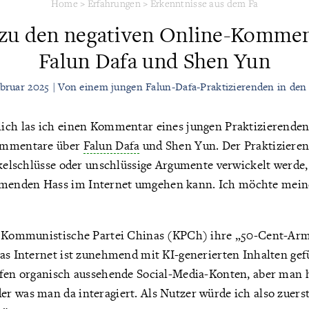
Home
>
Erfahrungen
>
Erkenntnisse aus dem Fa
zu den negativen Online-Kommen
Falun Dafa und Shen Yun
ebruar 2025 | Von einem jungen Falun-Dafa-Praktizierenden in de
ich las ich einen Kommentar eines jungen Praktizierende
ommentare über
Falun Dafa
und Shen Yun. Der Praktizieren
rkelschlüsse oder unschlüssige Argumente verwickelt werde,
enden Hass im Internet umgehen kann. Ich möchte mein
e Kommunistische Partei Chinas (KPCh) ihre „50-Cent-Arme
das Internet ist zunehmend mit KI-generierten Inhalten ge
ufen organisch aussehende Social-Media-Konten, aber man h
r was man da interagiert. Als Nutzer würde ich also zuers