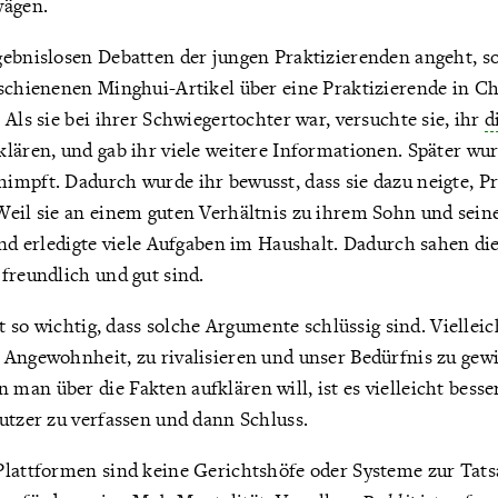
wägen.
gebnislosen Debatten der jungen Praktizierenden angeht, s
rschienenen Minghui-Artikel über eine Praktizierende in C
 Als sie bei ihrer Schwiegertochter war, versuchte sie, ihr
d
klären, und gab ihr viele weitere Informationen. Später wu
impft. Dadurch wurde ihr bewusst, dass sie dazu neigte, P
eil sie an einem guten Verhältnis zu ihrem Sohn und seine
und erledigte viele Aufgaben im Haushalt. Dadurch sahen die
freundlich und gut sind.
ht so wichtig, dass solche Argumente schlüssig sind. Vielleich
 Angewohnheit, zu rivalisieren und unser Bedürfnis zu gew
an über die Fakten aufklären will, ist es vielleicht besse
utzer zu verfassen und dann Schluss.
Plattformen sind keine Gerichtshöfe oder Systeme zur Tats