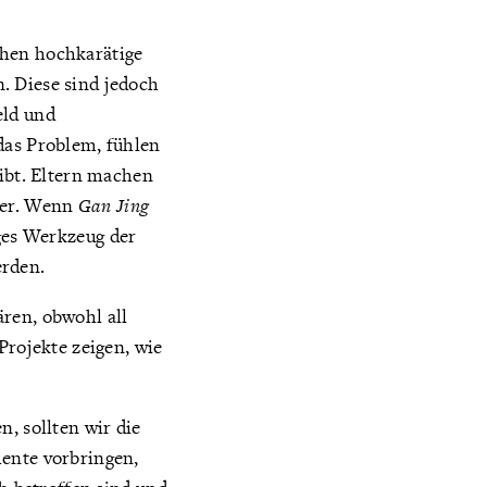
chen hochkarätige
. Diese sind jedoch
eld und
das Problem, fühlen
gibt. Eltern machen
nder. Wenn
Gan Jing
iges Werkzeug der
erden.
ren, obwohl all
Projekte zeigen, wie
, sollten wir die
mente vorbringen,