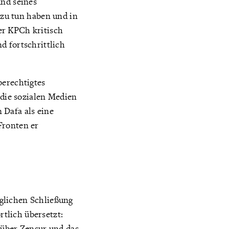
und seines
 zu tun haben und in
er KPCh kritisch
d fortschrittlich
berechtigtes
 die sozialen Medien
 Dafa als eine
Fronten er
glichen Schließung
tlich übersetzt:
 über Zensur und das