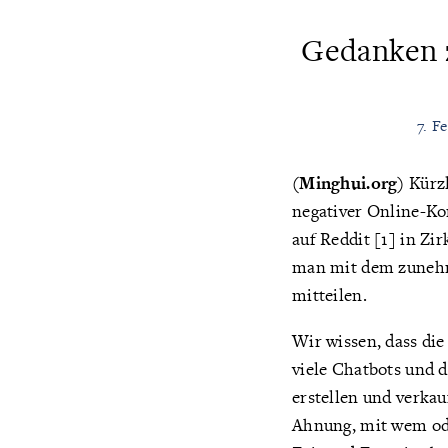
Gedanken 
7. F
(Minghui.org)
Kürzl
negativer Online-K
auf Reddit [1] in Zi
man mit dem zunehm
mitteilen.
Wir wissen, dass di
viele Chatbots und 
erstellen und verka
Ahnung, mit wem ode