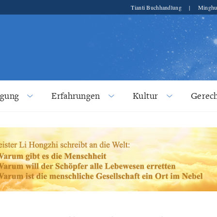
Tianti Buchhandlung
|
Minghu
lgung
Erfahrungen
Kultur
Gerech