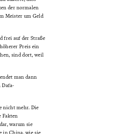
tzen der normalen
dem Meister um Geld
 frei auf der Straße
 höherer Preis ein
hen, sind dort, weil
hwendet man dann
n Dafa-
e nicht mehr. Die
e Fakten
 dar, warum sie
e in China, wie sie