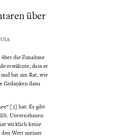
taren über
n USA
n über die Zunahme
de erwähnte, dass er
 und bat um Rat, wie
e Gedanken dazu
e“ [2] hat. Es gibt
füllt. Unternehmen
at wirklich keine
t den Wert meiner