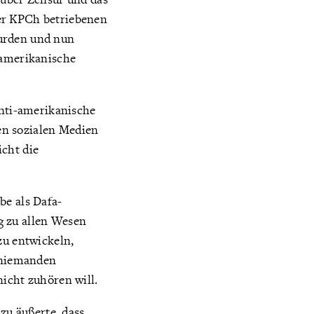
der KPCh betriebenen
wurden und nun
 amerikanische
anti-amerikanische
hen sozialen Medien
icht die
be als Dafa-
g zu allen Wesen
zu entwickeln,
n niemanden
nicht zuhören will.
zu äußerte, dass