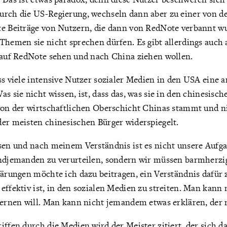
urch die US-Regierung, wechseln dann aber zu einer von 
te Beiträge von Nutzern, die dann von RedNote verbannt 
 Themen sie nicht sprechen dürfen. Es gibt allerdings auch
e auf RedNote sehen und nach China ziehen wollen.
ss viele intensive Nutzer sozialer Medien in den USA eine 
as sie nicht wissen, ist, dass das, was sie in den chinesisc
 von der wirtschaftlichen Oberschicht Chinas stammt und n
der meisten chinesischen Bürger widerspiegelt.
sen und nach meinem Verständnis ist es nicht unsere Aufga
endjemanden zu verurteilen, sondern wir müssen barmherzi
lärungen möchte ich dazu beitragen, ein Verständnis dafür 
effektiv ist, in den sozialen Medien zu streiten. Man kan
lernen will. Man kann nicht jemandem etwas erklären, der 
iffen durch die Medien wird der Meister zitiert, der sich da