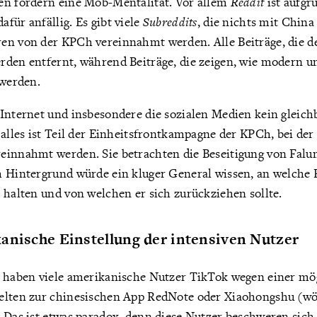
en fördern eine Mob-Mentalität. Vor allem
Reddit
ist aufgr
für anfällig. Es gibt viele
Subreddits
, die nichts mit China
en von der KPCh vereinnahmt werden. Alle Beiträge, die d
den entfernt, während Beiträge, die zeigen, wie modern un
 werden.
Internet und insbesondere die sozialen Medien kein gleich
 alles ist Teil der Einheitsfrontkampagne der KPCh, bei der
einnahmt werden. Sie betrachten die Beseitigung von Falun
m Hintergrund würde ein kluger General wissen, an welche 
 halten und von welchen er sich zurückziehen sollte.
anische Einstellung der intensiven Nutzer
n haben viele amerikanische Nutzer TikTok wegen einer mö
elten zur chinesischen App RedNote oder Xiaohongshu (wör
. Das ist etwas paradox, denn diese Nutzer beschweren sich