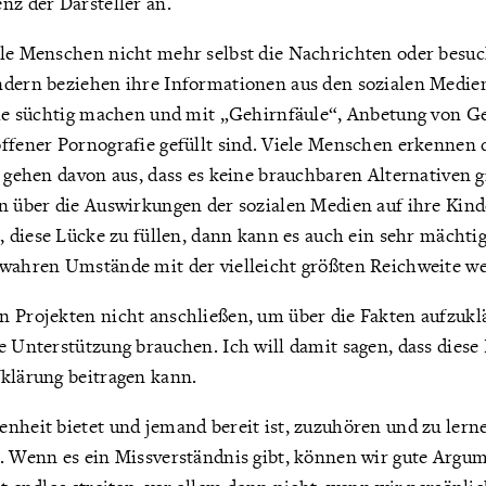
nz der Darsteller an.
ele Menschen nicht mehr selbst die Nachrichten oder besu
ndern beziehen ihre Informationen aus den sozialen Medien
 sie süchtig machen und mit „Gehirnfäule“, Anbetung von G
offener Pornografie gefüllt sind. Viele Menschen erkennen 
d gehen davon aus, dass es keine brauchbaren Alternativen 
en über die Auswirkungen der sozialen Medien auf ihre Ki
t, diese Lücke zu füllen, dann kann es auch ein sehr mächt
 wahren Umstände mit der vielleicht größten Reichweite w
n Projekten nicht anschließen, um über die Fakten aufzuklä
e Unterstützung brauchen. Ich will damit sagen, dass diese 
fklärung beitragen kann.
nheit bietet und jemand bereit ist, zuzuhören und zu lernen
n. Wenn es ein Missverständnis gibt, können wir gute Argu