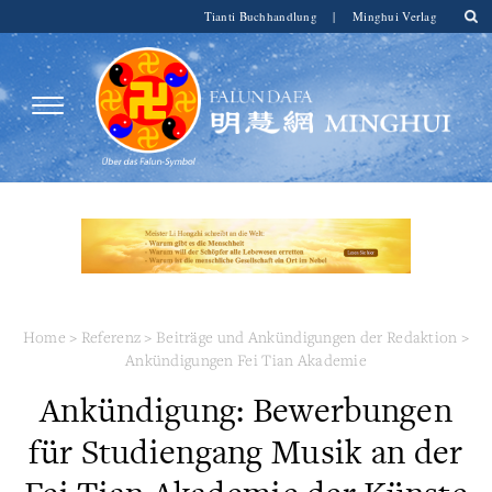
Tianti Buchhandlung
|
Minghui Verlag
Home
>
Referenz
>
Beiträge und Ankündigungen der Redaktion
>
Ankündigungen Fei Tian Akademie
Ankündigung: Bewerbungen
für Studiengang Musik an der