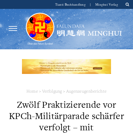
Tianti Buchhandlung
|
Minghui Verlag
Home
>
Verfolgung
>
Augenzeugenberichte
Zwölf Praktizierende vor
KPCh-Militärparade schärfer
verfolgt – mit