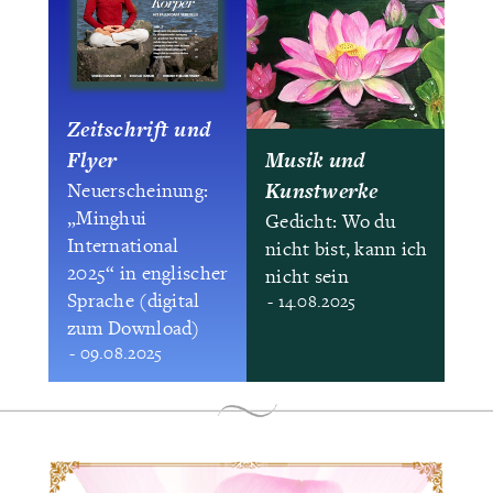
Zeitschrift und
Flyer
Musik und
Kunstwerke
Neuerscheinung:
„Minghui
Gedicht: Wo du
International
nicht bist, kann ich
2025“ in englischer
nicht sein
Sprache (digital
- 14.08.2025
zum Download)
- 09.08.2025