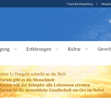
Tianti Buchhandlung
|
Minghu
lgung
Erfahrungen
Kultur
Gerech