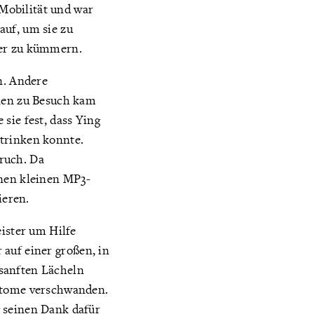
 Mobilität und war
auf, um sie zu
der zu kümmern.
n. Andere
hnen zu Besuch kam
sie fest, dass Ying
 trinken konnte.
ruch. Da
inen kleinen MP3-
ieren.
eister um Hilfe
r auf einer großen, in
sanften Lächeln
mptome verschwanden.
g seinen Dank dafür