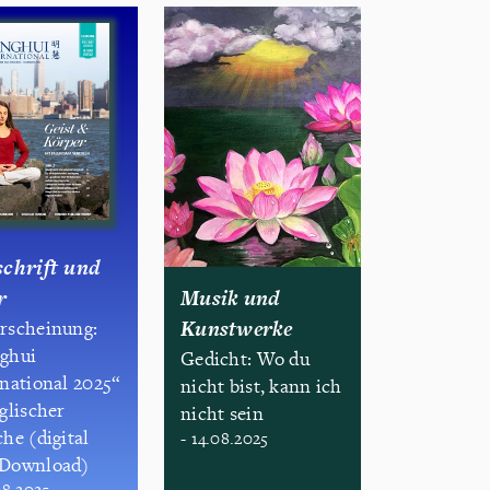
schrift und
r
Musik und
Kunstwerke
rscheinung:
ghui
Gedicht: Wo du
rnational 2025“
nicht bist, kann ich
glischer
nicht sein
he (digital
- 14.08.2025
Download)
08.2025