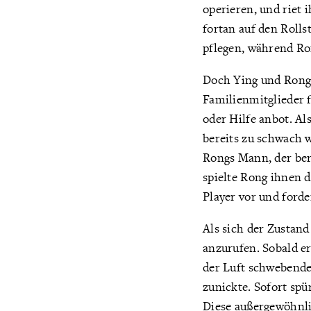
operieren, und riet 
fortan auf den Roll
pflegen, während Ro
Doch Ying und Rong
Familienmitglieder 
oder Hilfe anbot. Al
bereits zu schwach 
Rongs Mann, der ber
spielte Rong ihnen 
Player vor und forde
Als sich der Zustand
anzurufen. Sobald er 
der Luft schwebende
zunickte. Sofort sp
Diese außergewöhnli