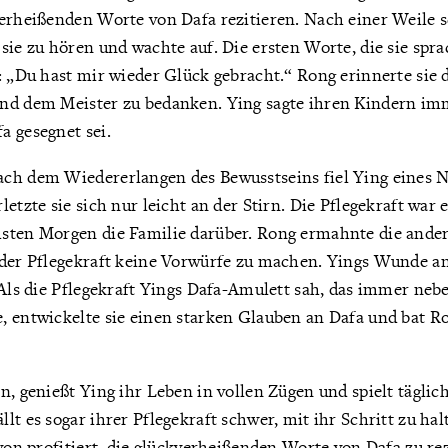
verheißenden Worte von Dafa rezitieren. Nach einer Weile s
sie zu hören und wachte auf. Die ersten Worte, die sie sprac
: „Du hast mir wieder Glück gebracht.“ Rong erinnerte sie d
nd dem Meister zu bedanken. Ying sagte ihren Kindern imm
a gesegnet sei.
ch dem Wiedererlangen des Bewusstseins fiel Ying eines N
etzte sie sich nur leicht an der Stirn. Die Pflegekraft war 
sten Morgen die Familie darüber. Rong ermahnte die ande
 der Pflegekraft keine Vorwürfe zu machen. Yings Wunde an
 Als die Pflegekraft Yings Dafa-Amulett sah, das immer nebe
, entwickelte sie einen starken Glauben an Dafa und bat 
n, genießt Ying ihr Leben in vollen Zügen und spielt täglic
lt es sogar ihrer Pflegekraft schwer, mit ihr Schritt zu halt
avon profitiert, die glückverheißenden Worte von Dafa zu rez