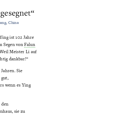
 gesegnet“
iang, China
Ying ist 102 Jahre
em Segen von
Falun
Weil Meister Li auf
chtig dankbar!“
 Jahren. Sie
 gut,
ers wenn es Ying
h den
nhaus, sie zu