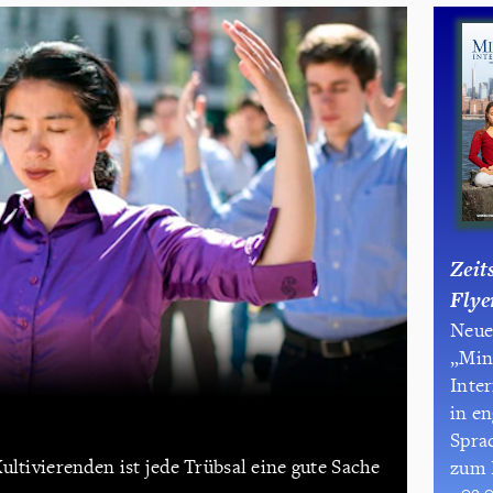
Zeit
Flye
Neue
„Min
Inte
in en
Sprac
ultivierenden ist jede Trübsal eine gute Sache
zum 
- 09.