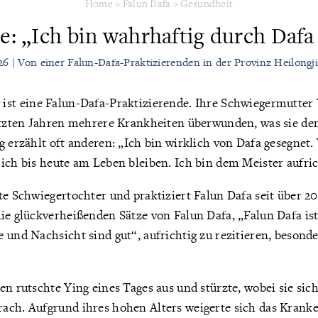
Home
>
Falun Dafa
>
Gesundheit
ge: „Ich bin wahrhaftig durch Dafa
26 | Von einer Falun-Dafa-Praktizierenden in der Provinz Heilongj
ist eine Falun-Dafa-Praktizierende. Ihre Schwiegermutter 
letzten Jahren mehrere Krankheiten überwunden, was sie d
g erzählt oft anderen: „Ich bin wirklich von Dafa gesegnet. 
ich bis heute am Leben bleiben. Ich bin dem Meister aufri
te Schwiegertochter und praktiziert Falun Dafa seit über 20
ie glückverheißenden Sätze von Falun Dafa, „Falun Dafa ist
 und Nachsicht sind gut“, aufrichtig zu rezitieren, besond
en rutschte Ying eines Tages aus und stürzte, wobei sie sic
ach. Aufgrund ihres hohen Alters weigerte sich das Kranke