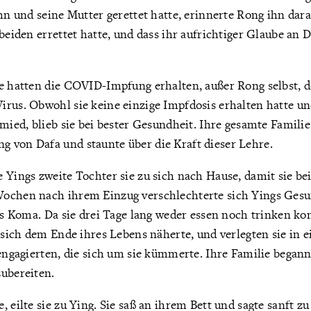
ihn und seine Mutter gerettet hatte, erinnerte Rong ihn dara
 beiden errettet hatte, und dass ihr aufrichtiger Glaube an 
e hatten die COVID-Impfung erhalten, außer Rong selbst, do
irus. Obwohl sie keine einzige Impfdosis erhalten hatte u
rmied, blieb sie bei bester Gesundheit. Ihre gesamte Famili
 von Dafa und staunte über die Kraft dieser Lehre.
 Yings zweite Tochter sie zu sich nach Hause, damit sie bei
ochen nach ihrem Einzug verschlechterte sich Yings Ges
ins Koma. Da sie drei Tage lang weder essen noch trinken ko
e sich dem Ende ihres Lebens näherte, und verlegten sie in 
 engagierten, die sich um sie kümmerte. Ihre Familie begann
zubereiten.
 eilte sie zu Ying. Sie saß an ihrem Bett und sagte sanft zu i