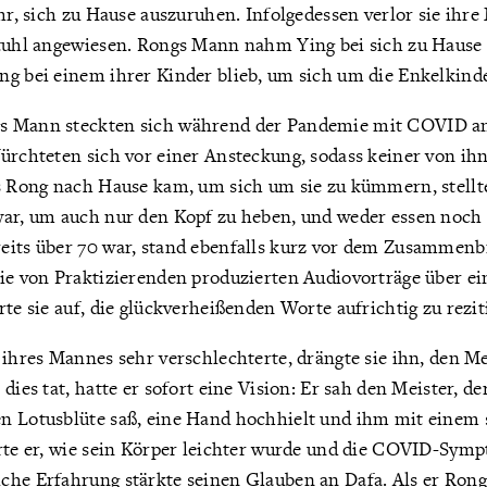
ihr, sich zu Hause auszuruhen. Infolgedessen verlor sie ihre
stuhl angewiesen. Rongs Mann nahm Ying bei sich zu Hause 
ng bei einem ihrer Kinder blieb, um sich um die Enkelkin
s Mann steckten sich während der Pandemie mit COVID a
fürchteten sich vor einer Ansteckung, sodass keiner von i
s Rong nach Hause kam, um sich um sie zu kümmern, stellte 
war, um auch nur den Kopf zu heben, und weder essen noch
eits über 70 war, stand ebenfalls kurz vor dem Zusammenb
die von Praktizierenden produzierten Audiovorträge über e
rte sie auf, die glückverheißenden Worte aufrichtig zu rezit
 ihres Mannes sehr verschlechterte, drängte sie ihn, den M
dies tat, hatte er sofort eine Vision: Er sah den Meister, de
n Lotusblüte saß, eine Hand hochhielt und ihm mit einem 
ürte er, wie sein Körper leichter wurde und die COVID-Sy
che Erfahrung stärkte seinen Glauben an Dafa. Als er Ron