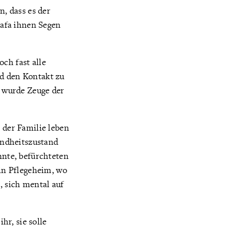
n, dass es der
Dafa ihnen Segen
ch fast alle
nd den Kontakt zu
e wurde Zeuge der
 der Familie leben
undheitszustand
nnte, befürchteten
ein Pflegeheim, wo
, sich mental auf
hr, sie solle