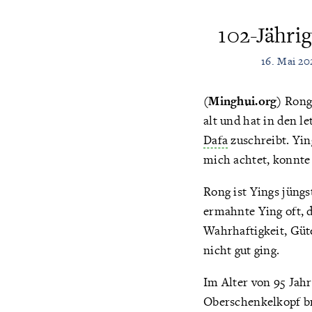
102-Jähri
16. Mai 20
(Minghui.org)
Rong 
alt und hat in den 
Dafa
zuschreibt. Yin
mich achtet, konnte 
Rong ist Yings jüngs
ermahnte Ying oft, d
Wahrhaftigkeit, Güte
nicht gut ging.
Im Alter von 95 Jahr
Oberschenkelkopf br