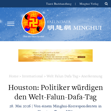
Tianti Buchhandlung
|
Minghui Verlag
Home
>
International
>
Welt Falun Dafa Tag
>
Anerkennung
Houston: Politiker würdigen
den Welt-Falun-Dafa-Tag
28. Mai 2026 | Von einem Minghui-Korrespondenten in