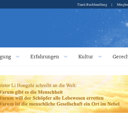
Tianti Buchhandlung
|
Minghu
lgung
Erfahrungen
Kultur
Gerech