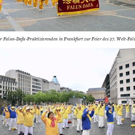
r Falun-Dafa-Praktizierenden in Frankfurt zur Feier des 27. Welt-Fa