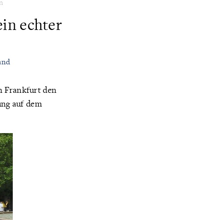
en
ein echter
and
n Frankfurt den
bung auf dem