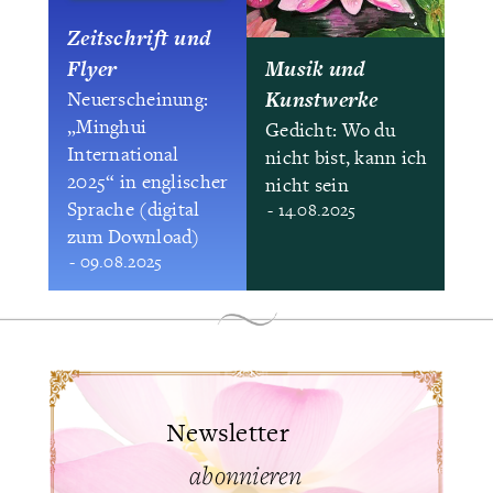
Zeitschrift und
Flyer
Musik und
Kunstwerke
Neuerscheinung:
„Minghui
Gedicht: Wo du
International
nicht bist, kann ich
2025“ in englischer
nicht sein
Sprache (digital
- 14.08.2025
zum Download)
- 09.08.2025
Newsletter
abonnieren