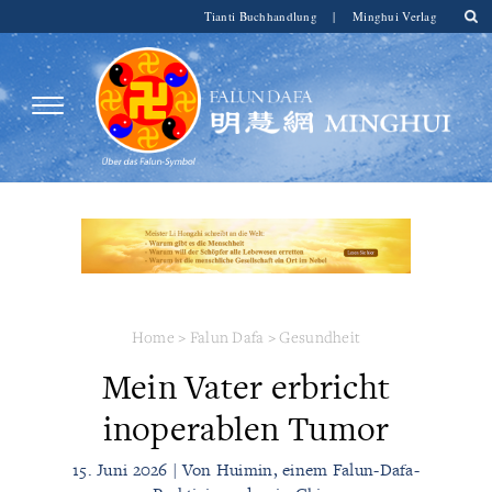
Tianti Buchhandlung
|
Minghui Verlag
Home
>
Falun Dafa
>
Gesundheit
Mein Vater erbricht
inoperablen Tumor
15. Juni 2026 | Von Huimin, einem Falun-Dafa-