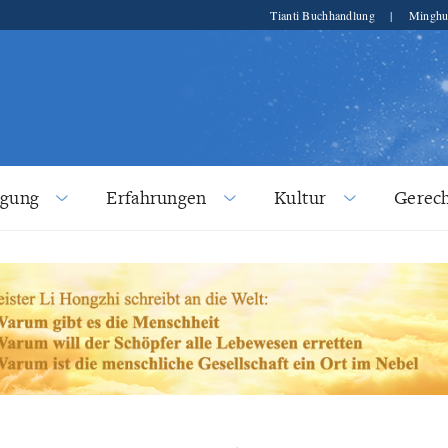
Tianti Buchhandlung
|
Minghu
lgung
Erfahrungen
Kultur
Gerech