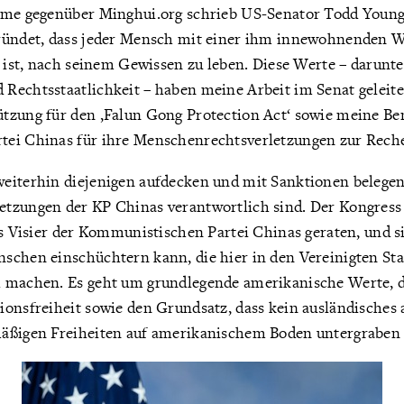
hme gegenüber Minghui.org schrieb US-Senator Todd Youn
ründet, dass jeder Mensch mit einer ihm innewohnenden 
t ist, nach seinem Gewissen zu leben. Diese Werte – darunte
Rechtsstaatlichkeit – haben meine Arbeit im Senat geleit
tzung für den ‚Falun Gong Protection Act‘ sowie meine B
ei Chinas für ihre Menschenrechtsverletzungen zur Reche
eiterhin diejenigen aufdecken und mit Sanktionen belegen,
tzungen der KP Chinas verantwortlich sind. Der Kongress
ns Visier der Kommunistischen Partei Chinas geraten, und si
schen einschüchtern kann, die hier in den Vereinigten Sta
 machen. Es geht um grundlegende amerikanische Werte, d
ionsfreiheit sowie den Grundsatz, dass kein ausländisches 
äßigen Freiheiten auf amerikanischem Boden untergraben 