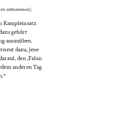
neten entnommen)
im Kampfeinsatz
dazu gehört
ung auszuüben.
rneut dazu, jene
darauf, den ‚Falun
 jedem anderen Tag
h.“