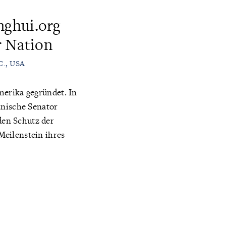
nghui.org
r Nation
.C., USA
merika gegründet. In
anische Senator
den Schutz der
Meilenstein ihres