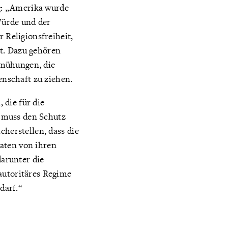
g: „Amerika wurde
Würde und der
r Religionsfreiheit,
et. Dazu gehören
emühungen, die
nschaft zu ziehen.
 die für die
 muss den Schutz
cherstellen, dass die
aten von ihren
arunter die
autoritäres Regime
darf.“