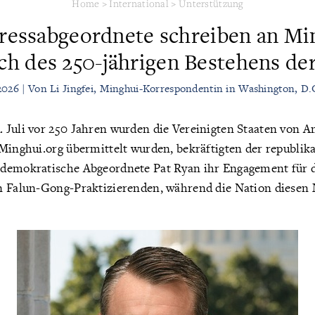
Home
>
International
>
Unterstützung
essabgeordnete schreiben an Mi
ich des 250-jährigen Bestehens de
 2026 | Von Li Jingfei, Minghui-Korrespondentin in Washington, D
 Juli vor 250 Jahren wurden die Vereinigten Staaten von A
 Minghui.org übermittelt wurden, bekräftigten der republik
demokratische Abgeordnete Pat Ryan ihr Engagement für 
n Falun-Gong-Praktizierenden, während die Nation diesen 