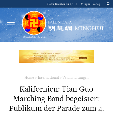
Tianti Buchhandlung
|
Minghui Verlag
Home
>
International
>
Veranstaltungen
Kalifornien: Tian Guo
Marching Band begeistert
Publikum der Parade zum 4.