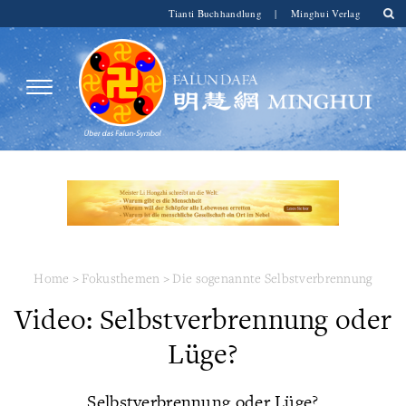
Tianti Buchhandlung
|
Minghui Verlag
Home
>
Fokusthemen
>
Die sogenannte Selbstverbrennung
Video: Selbstverbrennung oder
Lüge?
Selbstverbrennung oder Lüge?