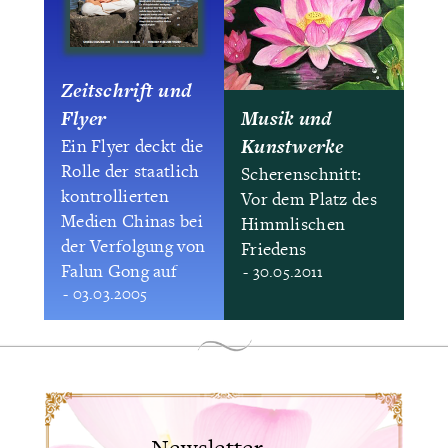
Zeitschrift und
Flyer
Musik und
Kunstwerke
Ein Flyer deckt die
Rolle der staatlich
Scherenschnitt:
kontrollierten
Vor dem Platz des
Medien Chinas bei
Himmlischen
der Verfolgung von
Friedens
Falun Gong auf
- 30.05.2011
- 03.03.2005
Newsletter