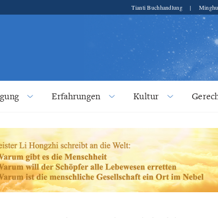
Tianti Buchhandlung
|
Minghu
lgung
Erfahrungen
Kultur
Gerech