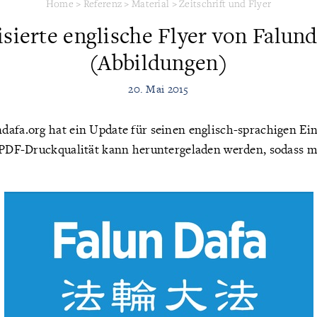
Home
>
Referenz
>
Material
>
Zeitschrift und Flyer
isierte englische Flyer von Falund
(Abbildungen)
20. Mai 2015
dafa.org hat ein Update für seinen englisch-sprachigen Ei
e PDF-Druckqualität kann heruntergeladen werden, sodass 