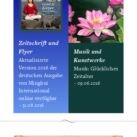
Zeitschrift und
Flyer
Musik und
Kunstwerke
Aktualisierte
Version 2016 der
Musik: Glückliches
deutschen Ausgabe
Zeitalter
von Minghui
- 09.06.2016
International
online verfügbar
- 31.08.2016