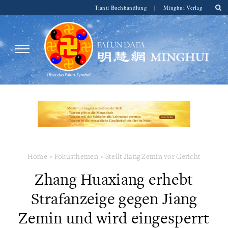
Tianti Buchhandlung
|
Minghui Verlag
Home
>
Fokusthemen
>
Stellt Jiang Zemin vor Gericht
Zhang Huaxiang erhebt
Strafanzeige gegen Jiang
Zemin und wird eingesperrt