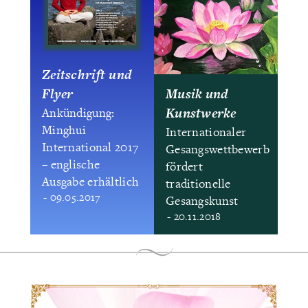
Zeitschrift und
Flyer
Musik und
Kunstwerke
Ankündigung:
Minghui
Internationaler
International 2017
Gesangswettbewerb
– englische
fördert
Ausgabe erhältlich
traditionelle
- 09.05.2017
Gesangskunst
- 20.11.2018