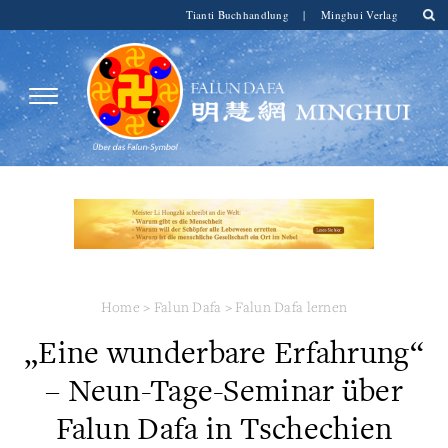
Tianti Buchhandlung
|
Minghui Verlag
Home
>
Falun Dafa
>
Falun Dafa lernen
„Eine wunderbare Erfahrung“
– Neun-Tage-Seminar über
Falun Dafa in Tschechien