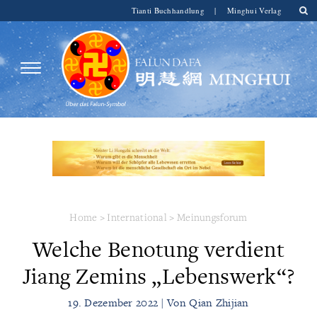
Tianti Buchhandlung
|
Minghui Verlag
Home
>
International
>
Meinungsforum
Welche Benotung verdient
Jiang Zemins „Lebenswerk“?
19. Dezember 2022 | Von Qian Zhijian