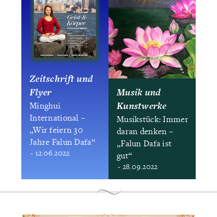
Zeitschrift und
Flyer
Musik und
Kunstwerke
Minghui
International –
Musikstück: Immer
„Wir feiern 30
daran denken –
Jahre Falun Dafa“
„Falun Dafa ist
- 12.06.2022
gut“
- 28.09.2022