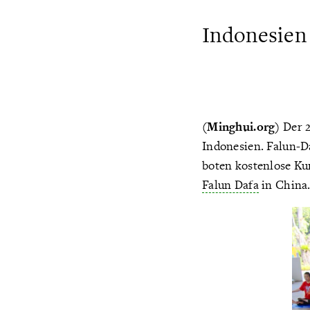
Indonesien 
(Minghui.org)
Der 2
Indonesien. Falun-D
boten kostenlose Ku
Falun Dafa
in China