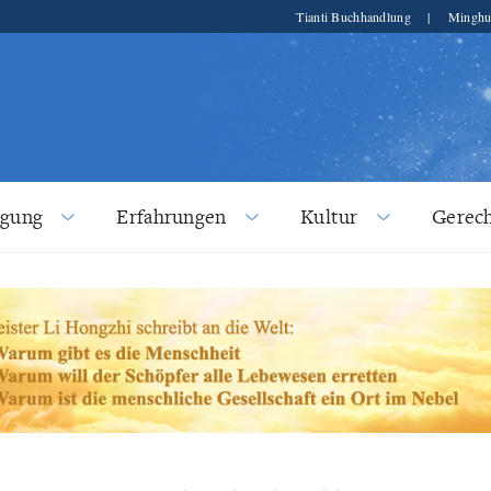
Tianti Buchhandlung
|
Minghu
lgung
Erfahrungen
Kultur
Gerech