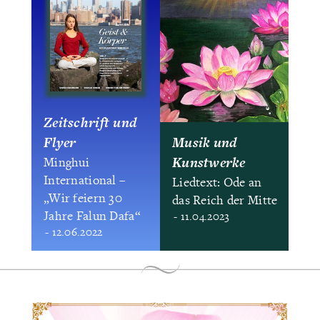
Zeitschrift und
Flyer
Musik und
Kunstwerke
Minghui
International –
Liedtext: Ode an
„Wir feiern 30
das Reich der Mitte
Jahre Falun Dafa“
- 11.04.2023
- 12.06.2022