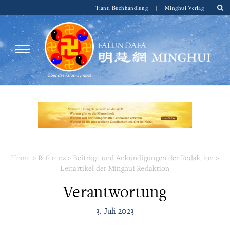
Tianti Buchhandlung
|
Minghui Verlag
Home
>
Referenz
>
Beiträge und Ankündigungen der Redaktion
>
Leitartikel der Minghui Redaktion
Verantwortung
3. Juli 2023