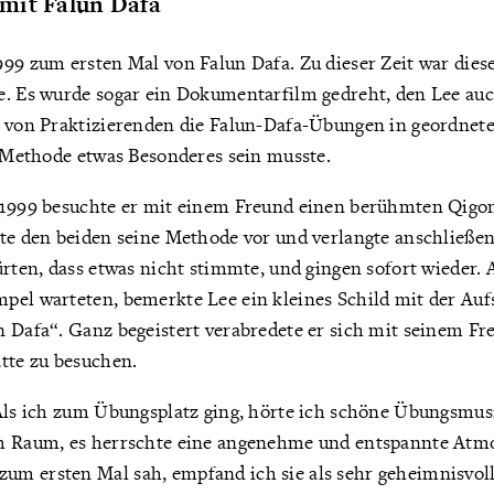
mit Falun Dafa
999 zum ersten Mal von Falun Dafa. Zu dieser Zeit war die
e. Es wurde sogar ein Dokumentarfilm gedreht, den Lee auc
e von Praktizierenden die Falun-Dafa-Übungen in geordnete
e Methode etwas Besonderes sein musste.
 1999 besuchte er mit einem Freund einen berühmten Qigon
lte den beiden seine Methode vor und verlangte anschließ
ürten, dass etwas nicht stimmte, und gingen sofort wieder. 
pel warteten, bemerkte Lee ein kleines Schild mit der Auf
 Dafa“. Ganz begeistert verabredete er sich mit seinem Fr
tte zu besuchen.
„Als ich zum Übungsplatz ging, hörte ich schöne Übungsmusi
m Raum, es herrschte eine angenehme und entspannte Atmo
m ersten Mal sah, empfand ich sie als sehr geheimnisvoll