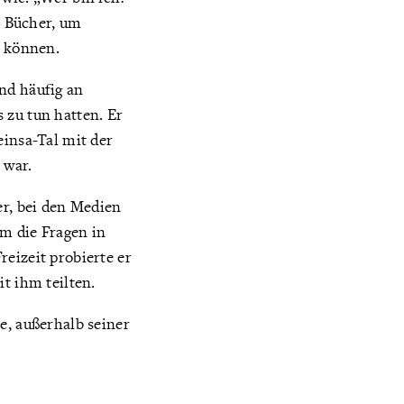
e Bücher, um
u können.
nd häufig an
 zu tun hatten. Er
insa-Tal mit der
 war.
er, bei den Medien
um die Fragen in
eizeit probierte er
t ihm teilten.
e, außerhalb seiner