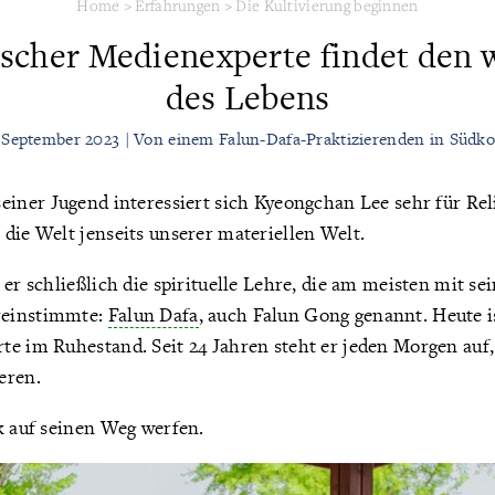
Home
>
Erfahrungen
>
Die Kultivierung beginnen
scher Medienexperte findet den 
des Lebens
. September 2023 | Von einem Falun-Dafa-Praktizierenden in Südko
seiner Jugend interessiert sich Kyeongchan Lee sehr für Rel
die Welt jenseits unserer materiellen Welt.
 er schließlich die spirituelle Lehre, die am meisten mit se
reinstimmte:
Falun Dafa
, auch Falun Gong genannt. Heute is
te im Ruhestand. Seit 24 Jahren steht er jeden Morgen auf
eren.
k auf seinen Weg werfen.