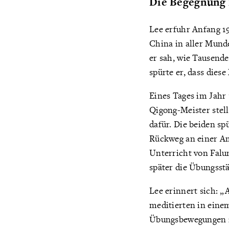
Die Begegnung 
Lee erfuhr Anfang 1
China in aller Mund
er sah, wie Tausend
spürte er, dass dies
Eines Tages im Jahr
Qigong-Meister stel
dafür. Die beiden sp
Rückweg an einer Am
Unterricht von Falun
später die Übungsstä
Lee erinnert sich: 
meditierten in eine
Übungsbewegungen zu