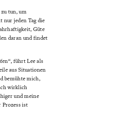
s zu tun, um
ht nur jeden Tag die
ahrhaftigkeit, Güte
len daran und findet
en“, führt Lee als
eile aus Situationen
d bemühte mich,
ich wirklich
uhiger und meine
 Prozess ist