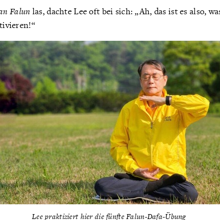
an Falun
las, dachte Lee oft bei sich: „Ah, das ist es also, w
tivieren!“
Lee praktiziert hier die fünfte Falun-Dafa-Übung