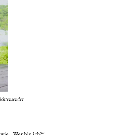
ichtensender
 wie: „Wer bin ich?“