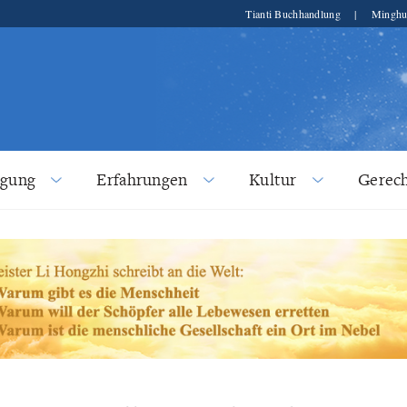
Tianti Buchhandlung
|
Minghu
lgung
Erfahrungen
Kultur
Gerech