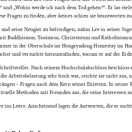
und „Wohin werde ich nach dem Tod gehen?“. Er las viel
ese Fragen zu finden, aber keines schien sie beantworten z
 und seine Neugier zu befriedigen, nahm Lee in seiner Juge
e mit Buddhismus, Taoismus, Christentum und Katholizismus
ommer in der Oberschule im Hongryudong Homestay im Hae
Bücher und versuchte herauszufinden, warum er auf der Erde
 Schriftsteller. Nach seinem Hochschulabschluss beschloss 
die Arbeitsbelastung sehr hoch war, reichte sie nicht aus, 
ängen – Fragen nach dem Kern seiner Existenz. In seiner Fr
rituelle Methoden mit Freunden aus, die seine Interessen mi
e ins Leere. Anscheinend lagen die Antworten, die er sucht