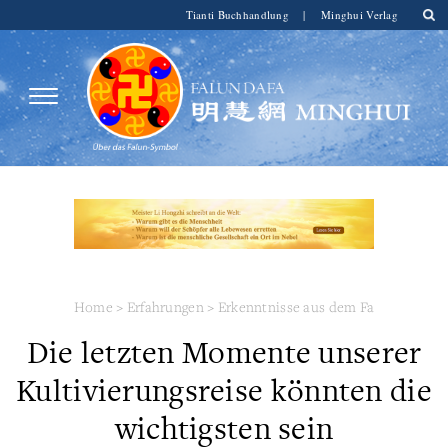
Tianti Buchhandlung
|
Minghui Verlag
Home
>
Erfahrungen
>
Erkenntnisse aus dem Fa
Die letzten Momente unserer
Kultivierungsreise könnten die
wichtigsten sein