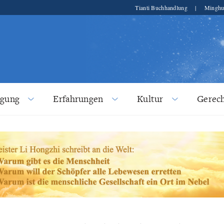
Tianti Buchhandlung
|
Minghu
lgung
Erfahrungen
Kultur
Gerech