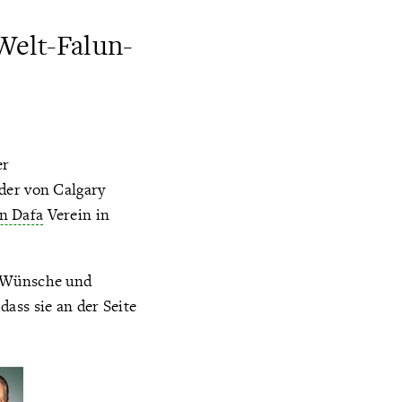
Welt-Falun-
er
der von Calgary
n Dafa
Verein in
e Wünsche und
ass sie an der Seite