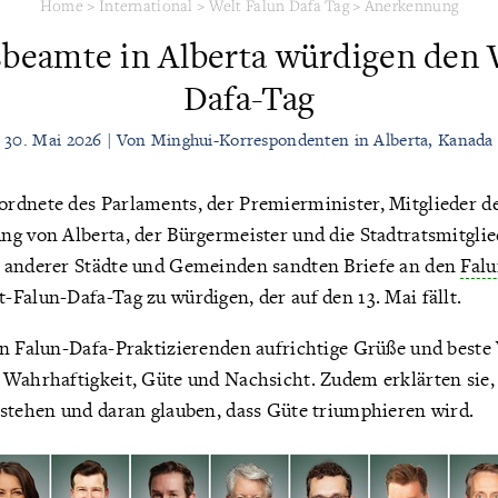
Home
>
International
>
Welt Falun Dafa Tag
>
Anerkennung
beamte in Alberta würdigen den 
Dafa-Tag
30. Mai 2026 | Von Minghui-Korrespondenten in Alberta, Kanada
rdnete des Parlaments, der Premierminister, Mitglieder d
ng von Alberta, der Bürgermeister und die Stadtratsmitglie
 anderer Städte und Gemeinden sandten Briefe an den
Falu
Falun-Dafa-Tag zu würdigen, der auf den 13. Mai fällt.
en Falun-Dafa-Praktizierenden aufrichtige Grüße und best
Wahrhaftigkeit, Güte und Nachsicht. Zudem erklärten sie, d
 stehen und daran glauben, dass Güte triumphieren wird.