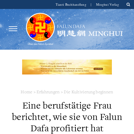
Tianti Buchhandlung
|
Minghui Verlag
Home
>
Erfahrungen
>
Die Kultivierung beginnen
Eine berufstätige Frau
berichtet, wie sie von Falun
Dafa profitiert hat