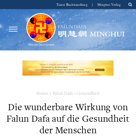
Tianti Buchhandlung
|
Minghui Verlag
Home
>
Falun Dafa
>
Gesundheit
Die wunderbare Wirkung von
Falun Dafa auf die Gesundheit
der Menschen