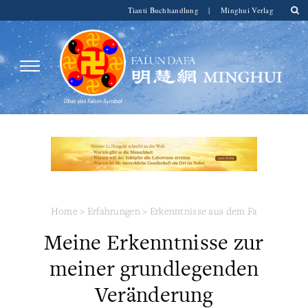
Tianti Buchhandlung
|
Minghui Verlag
Home
>
Erfahrungen
>
Erkenntnisse aus dem Fa
Meine Erkenntnisse zur
meiner grundlegenden
Veränderung