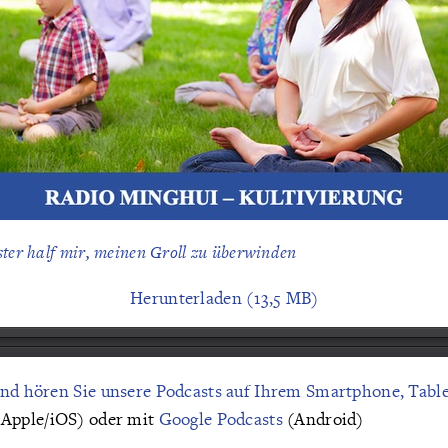
ter half mir, meinen Groll zu überwinden
Herunterladen (13,5 MB)
und hören Sie unsere Podcasts auf Ihrem Smartphone, Tabl
Apple/iOS) oder mit
Google Podcasts
(Android)