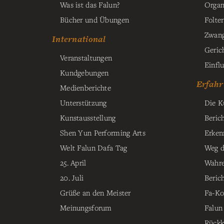
Was ist das Falun?
Organ
Bücher und Übungen
Folter
Zwang
International
Geric
Veranstaltungen
Einfl
Kundgebungen
Erfahr
Medienberichte
Unterstützung
Die K
Kunstausstellung
Beric
Shen Yun Performing Arts
Erken
Welt Falun Dafa Tag
Weg d
25. April
Wahre
20. Juli
Beric
Grüße an den Meister
Fa-Ko
Meinungsforum
Falun
Rückk