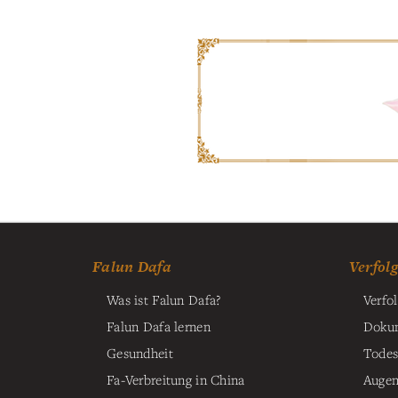
Falun Dafa
Verfol
Was ist Falun Dafa?
Verfo
Falun Dafa lernen
Dokum
Gesundheit
Todes
Fa-Verbreitung in China
Augen