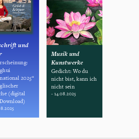
schrift und
r
Musik und
Kunstwerke
rscheinung:
ghui
Gedicht: Wo du
rnational 2025“
nicht bist, kann ich
glischer
nicht sein
he (digital
- 14.08.2025
Download)
08.2025