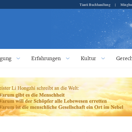
Tianti Buchhandlung
|
Minghu
lgung
Erfahrungen
Kultur
Gerech