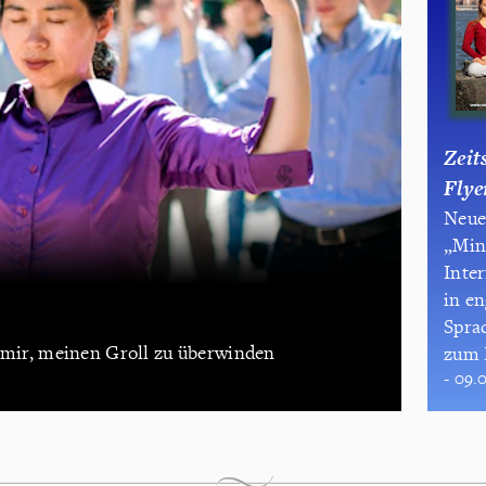
Zeit
Flye
Neue
„Min
Inte
in en
Sprac
f mir, meinen Groll zu überwinden
zum 
- 09.