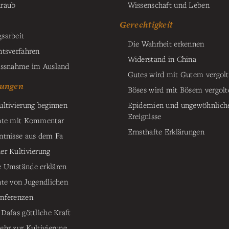
raub
Wissenschaft und Leben
Gerechtigkeit
sarbeit
Die Wahrheit erkennen
htsverfahren
Widerstand in China
ussnahme im Ausland
Gutes wird mit Gutem vergol
ungen
Böses wird mit Bösem vergolt
ultivierung beginnen
Epidemien und ungewöhnlich
Ereignisse
hte mit Kommentar
Ernsthafte Erklärungen
ntnisse aus dem Fa
er Kultivierung
 Umstände erklären
hte von Jugendlichen
nferenzen
 Dafas göttliche Kraft
ehr zur Kultivierung