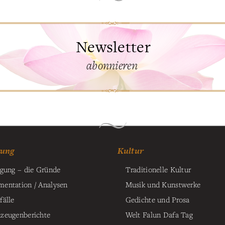
Newsletter
abonnieren
gung
Kultur
lgung – die Gründe
Traditionelle Kultur
entation / Analysen
Musik und Kunstwerke
fälle
Gedichte und Prosa
zeugenberichte
Welt Falun Dafa Tag