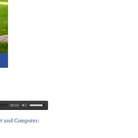
00:00
et und Computer: