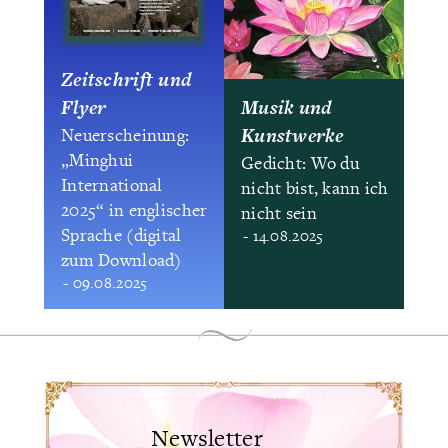
Zeitschrift und
Flyer
Musik und
Kunstwerke
Neuerscheinung:
„Minghui
Gedicht: Wo du
International
nicht bist, kann ich
2025“ in englischer
nicht sein
Sprache (digital
- 14.08.2025
zum Download)
- 09.08.2025
Newsletter