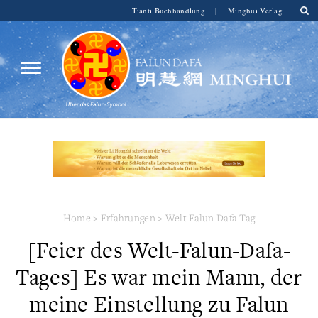
Tianti Buchhandlung
|
Minghui Verlag
Home
>
Erfahrungen
>
Welt Falun Dafa Tag
[Feier des Welt-Falun-Dafa-
Tages] Es war mein Mann, der
meine Einstellung zu Falun